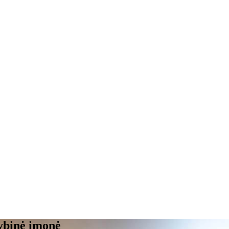
inė įmonė