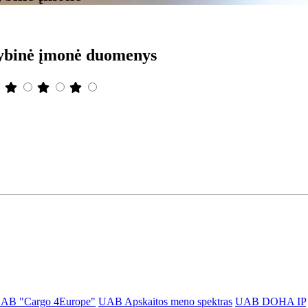
inė įmonė duomenys
AB "Cargo 4Europe"
UAB Apskaitos meno spektras
UAB DOHA IP