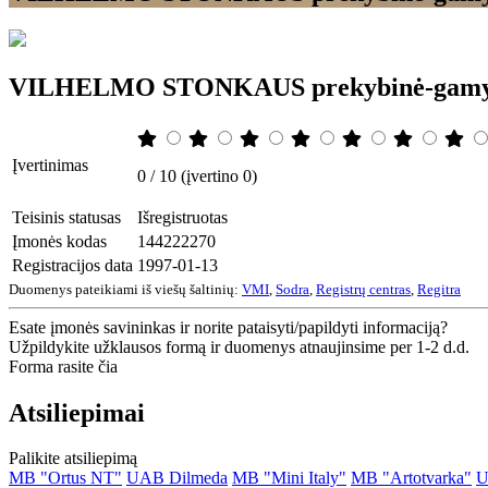
VILHELMO STONKAUS prekybinė-gamyb
Įvertinimas
0 / 10 (įvertino 0)
Teisinis statusas
Išregistruotas
Įmonės kodas
144222270
Registracijos data
1997-01-13
Duomenys pateikiami iš viešų šaltinių:
VMI
,
Sodra
,
Registrų centras
,
Regitra
Esate įmonės savininkas ir norite pataisyti/papildyti informaciją?
Užpildykite užklausos formą ir duomenys atnaujinsime per 1-2 d.d.
Forma rasite čia
Atsiliepimai
Palikite atsiliepimą
MB "Ortus NT"
UAB Dilmeda
MB "Mini Italy"
MB "Artotvarka"
U