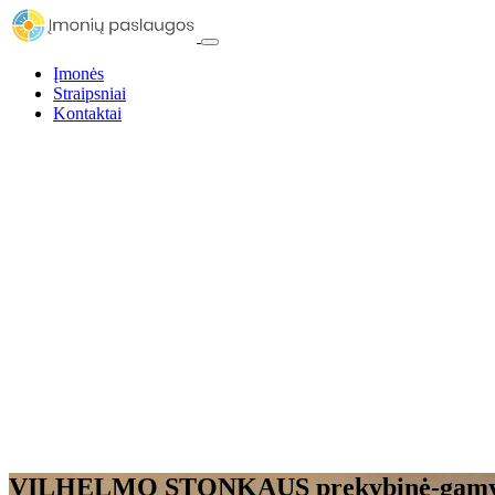
Įmonės
Straipsniai
Kontaktai
VILHELMO STONKAUS prekybinė-gamyb