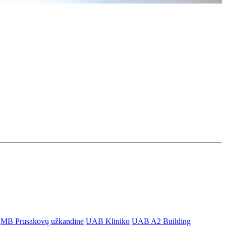
MB Prusakovų užkandinė
UAB Kliniko
UAB A2 Building