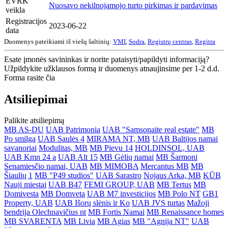
EVRK
Nuosavo nekilnojamojo turto pirkimas ir pardavimas
veikla
Registracijos
2023-06-22
data
Duomenys pateikiami iš viešų šaltinių:
VMI
,
Sodra
,
Registrų centras
,
Regitra
Esate įmonės savininkas ir norite pataisyti/papildyti informaciją?
Užpildykite užklausos formą ir duomenys atnaujinsime per 1-2 d.d.
Forma rasite čia
Atsiliepimai
Palikite atsiliepimą
MB AS-DU
UAB Patrimonia
UAB "Samsonaite real estate"
MB
Po smilga
UAB Saulės 4
MIRAMA NT, MB
UAB Baltijos namai
savanoriai
Modulitas, MB
MB Pievu 14
HOLDINSOL, UAB
UAB Kmn 24 a
UAB Alt 15
MB Gėlių namai
MB Šarmoni
Senamiesčio namai, UAB
MB MIMOBA
Mercantus MB
MB
Šiaulių 1
MB "P49 studios"
UAB Sarastro
Nojaus Arka, MB
KŪB
Nauji miestai
UAB B47
FEMI GROUP, UAB
MB Tertus
MB
Domivesta
MB Domveta
UAB M7 investicijos
MB Polo NT
GB1
Property, UAB
UAB Išorų slėnis ir Ko
UAB JVS turtas
Mažoji
bendrija Olechnavičius nt
MB Fortis Namai
MB Renaissance homes
MB SVARENTA
MB Livia
MB Agias
MB "Agnija NT"
UAB