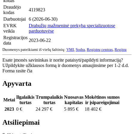
kodas
Draudėjo
4119823
kodas
Darbuotojai
6 (2026-06-30)
EVRK
Drabužių mažmeninė prekyba specializuotose
veikla
parduotuvėse
Registracijos
2023-06-22
data
Duomenys pateikiami iš viešų šaltinių:
VMI
,
Sodra
,
Registrų centras
,
Regitra
Esate įmonės savininkas ir norite pataisyti/papildyti informaciją?
Užpildykite užklausos formą ir duomenys atnaujinsime per 1-2 d.d.
Forma rasite čia
Apyvarta
Ilgalaikis
Trumpalaikis
Nuosavas
Mokėtinos sumos
Metai
turtas
turtas
kapitalas
ir įsipareigojimai
2023
0 €
24 297 €
5 895 €
18 402 €
Atsiliepimai