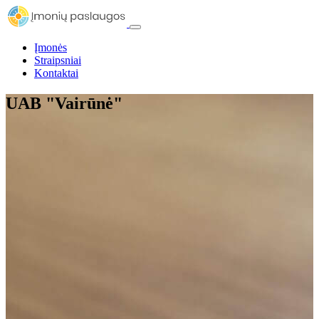
Įmonės
Straipsniai
Kontaktai
UAB "Vairūnė"