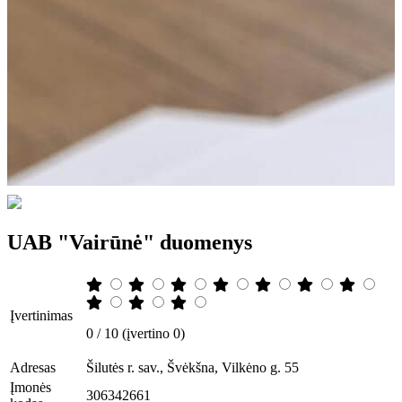
UAB "Vairūnė" duomenys
Įvertinimas
0 / 10 (įvertino 0)
Adresas
Šilutės r. sav., Švėkšna, Vilkėno g. 55
Įmonės
306342661