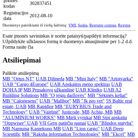
Įmonės
302837451
kodas
Registracijos
2012-08-10
data
Duomenys pateikiami iš viešų šaltinių:
VMI
,
Sodra
,
Registrų centras
,
Regitra
Esate įmonės savininkas ir norite pataisyti/papildyti informaciją?
Užpildykite užklausos formą ir duomenys atnaujinsime per 1-2 d.d.
Forma rasite čia
Atsiliepimai
Palikite atsiliepimą
MB "Ortus NT"
UAB Dilmeda
MB "Mini Italy"
MB "Artotvarka"
UAB "Cargo 4Europe"
UAB Apskaitos meno spektras
UAB
DOHA IP
MB Prusakovų užkandinė
UAB Kliniko
UAB A2
Building Solutions
MB "O jeigu daržovės"
MB "Sėkmės keliai"
MB "Caloriesens"
UAB "Malibor"
MB "Jk pro vet"
5S Baltic real
estate, UAB
MB Rapidior
MB "EURYBIUS Trade and
Technology"
UAB "Vairūnė"
Justicode, MB
Achiu, MB
MB
"ALUMINIUM WORKS"
MB Mieli vyrukai
MB Sipi apskaita
"Oppwiser" UAB
VšĮ Gerų patirčių namai
UAB "Blindos statyba"
MB Namuma
Kamekono MB
UAB "Lion cargo"
UAB Deep
Scientific
MB "Raksha information Technologies"
MB "Ekcel"
MB