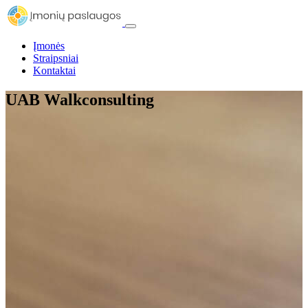
Įmonės
Straipsniai
Kontaktai
UAB Walkconsulting