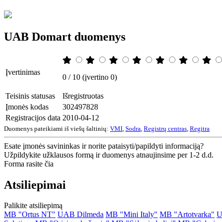
UAB Domart duomenys
Įvertinimas
0 / 10 (įvertino 0)
Teisinis statusas
Išregistruotas
Įmonės kodas
302497828
Registracijos data
2010-04-12
Duomenys pateikiami iš viešų šaltinių:
VMI
,
Sodra
,
Registrų centras
,
Regitra
Esate įmonės savininkas ir norite pataisyti/papildyti informaciją?
Užpildykite užklausos formą ir duomenys atnaujinsime per 1-2 d.d.
Forma rasite čia
Atsiliepimai
Palikite atsiliepimą
MB "Ortus NT"
UAB Dilmeda
MB "Mini Italy"
MB "Artotvarka"
U