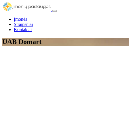
Įmonės
Straipsniai
Kontaktai
UAB Domart