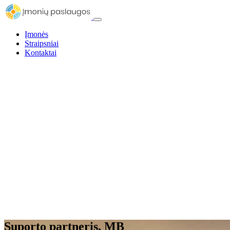
Įmonės
Straipsniai
Kontaktai
Suporto partneris, MB