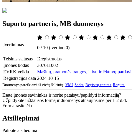
Suporto partneris, MB duomenys
Įvertinimas
0 / 10 (įvertino 0)
Teisinis statusas
Išregistruotas
Įmonės kodas
307011002
EVRK veikla
Mašinų, pramonės įrangos, laivų ir lėktuvų pardav
Registracijos data
2024-10-15
Duomenys pateikiami iš viešų šaltinių:
VMI
,
Sodra
,
Registrų centras
,
Regitra
Esate įmonės savininkas ir norite pataisyti/papildyti informaciją?
Užpildykite užklausos formą ir duomenys atnaujinsime per 1-2 d.d.
Forma rasite čia
Atsiliepimai
Palikite atsiliepimą