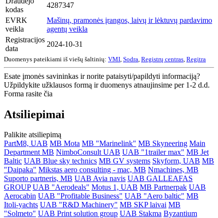
Draudėjo
4287347
kodas
EVRK
Mašinų, pramonės įrangos, laivų ir lėktuvų pardavimo
veikla
agentų veikla
Registracijos
2024-10-31
data
Duomenys pateikiami iš viešų šaltinių:
VMI
,
Sodra
,
Registrų centras
,
Regitra
Esate įmonės savininkas ir norite pataisyti/papildyti informaciją?
Užpildykite užklausos formą ir duomenys atnaujinsime per 1-2 d.d.
Forma rasite čia
Atsiliepimai
Palikite atsiliepimą
PartM8, UAB
MB Mota
MB "Marinelink"
MB Skyneering
Main
Department MB
NimboConsult UAB
UAB "1trailer max"
MB Jet
Baltic
UAB Blue sky technics
MB GV systems
Skyform, UAB
MB
"Daipaka"
Mikstas aero consulting - mac, MB
Nmachines, MB
Suporto partneris, MB
UAB Avia navis
UAB GALLEAFAS
GROUP
UAB "Aerodeals"
Motus 1, UAB
MB Partnerpak
UAB
Aerocabin
UAB "Profitable Business"
UAB "Aero baltic"
MB
Itoli-yachts
UAB "R&D Machinery"
MB SKP laivai
MB
"Solmeto"
UAB Print solution group
UAB Stakma
Byzantium