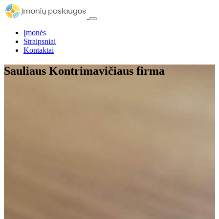
Įmonės
Straipsniai
Kontaktai
Sauliaus Kontrimavičiaus firma