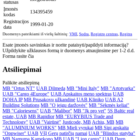
statusas
Įmonės
134395459
kodas
Registracijos
1999-01-20
data
Duomenys pateikiami iš viešų šaltinių:
VMI
,
Sodra
,
Registrų centras
,
Regitra
Esate įmonės savininkas ir norite pataisyti/papildyti informaciją?
Užpildykite užklausos formą ir duomenys atnaujinsime per 1-2 d.d.
Forma rasite čia
Atsiliepimai
Palikite atsiliepimą
MB "Ortus NT"
UAB Dilmeda
MB "Mini Italy"
MB "Artotvarka"
UAB "Cargo 4Europe"
UAB Apskaitos meno spektras
UAB
DOHA IP
MB Prusakovų užkandinė
UAB Kliniko
UAB A2
Building Solutions
MB "O jeigu daržovės"
MB "Sėkmės keliai"
MB "Caloriesens"
UAB "Malibor"
MB "Jk pro vet"
5S Baltic real
estate, UAB
MB Rapidior
MB "EURYBIUS Trade and
Technology"
UAB "Vairūnė"
Justicode, MB
Achiu, MB
MB
"ALUMINIUM WORKS"
MB Mieli vyrukai
MB Sipi apskaita
"Oppwiser" UAB
VšĮ Gerų patirčių namai
UAB "Blindos statyba"
MB Namuma
Kamekono MB
UAB "Lion cargo"
UAB Deep