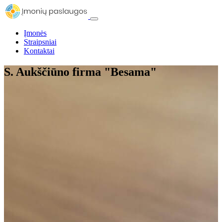
Įmonės
Straipsniai
Kontaktai
S. Aukščiūno firma "Besama"