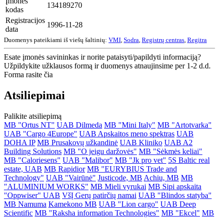
Įmonės
134189270
kodas
Registracijos
1996-11-28
data
Duomenys pateikiami iš viešų šaltinių:
VMI
,
Sodra
,
Registrų centras
,
Regitra
Esate įmonės savininkas ir norite pataisyti/papildyti informaciją?
Užpildykite užklausos formą ir duomenys atnaujinsime per 1-2 d.d.
Forma rasite čia
Atsiliepimai
Palikite atsiliepimą
MB "Ortus NT"
UAB Dilmeda
MB "Mini Italy"
MB "Artotvarka"
UAB "Cargo 4Europe"
UAB Apskaitos meno spektras
UAB
DOHA IP
MB Prusakovų užkandinė
UAB Kliniko
UAB A2
Building Solutions
MB "O jeigu daržovės"
MB "Sėkmės keliai"
MB "Caloriesens"
UAB "Malibor"
MB "Jk pro vet"
5S Baltic real
estate, UAB
MB Rapidior
MB "EURYBIUS Trade and
Technology"
UAB "Vairūnė"
Justicode, MB
Achiu, MB
MB
"ALUMINIUM WORKS"
MB Mieli vyrukai
MB Sipi apskaita
"Oppwiser" UAB
VšĮ Gerų patirčių namai
UAB "Blindos statyba"
MB Namuma
Kamekono MB
UAB "Lion cargo"
UAB Deep
Scientific
MB "Raksha information Technologies"
MB "Ekcel"
MB