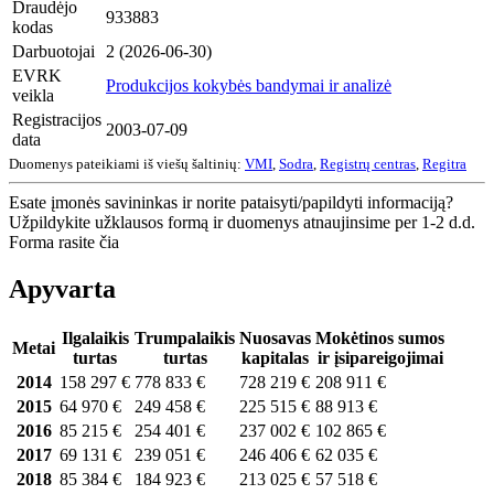
Draudėjo
933883
kodas
Darbuotojai
2 (2026-06-30)
EVRK
Produkcijos kokybės bandymai ir analizė
veikla
Registracijos
2003-07-09
data
Duomenys pateikiami iš viešų šaltinių:
VMI
,
Sodra
,
Registrų centras
,
Regitra
Esate įmonės savininkas ir norite pataisyti/papildyti informaciją?
Užpildykite užklausos formą ir duomenys atnaujinsime per 1-2 d.d.
Forma rasite čia
Apyvarta
Ilgalaikis
Trumpalaikis
Nuosavas
Mokėtinos sumos
Metai
turtas
turtas
kapitalas
ir įsipareigojimai
2014
158 297 €
778 833 €
728 219 €
208 911 €
2015
64 970 €
249 458 €
225 515 €
88 913 €
2016
85 215 €
254 401 €
237 002 €
102 865 €
2017
69 131 €
239 051 €
246 406 €
62 035 €
2018
85 384 €
184 923 €
213 025 €
57 518 €