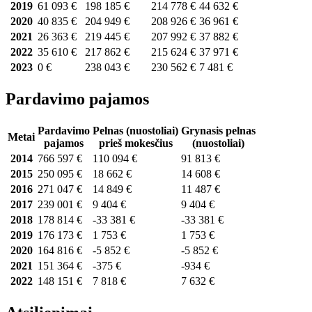
2019
61 093 €
198 185 €
214 778 €
44 632 €
2020
40 835 €
204 949 €
208 926 €
36 961 €
2021
26 363 €
219 445 €
207 992 €
37 882 €
2022
35 610 €
217 862 €
215 624 €
37 971 €
2023
0 €
238 043 €
230 562 €
7 481 €
Pardavimo pajamos
Pardavimo
Pelnas (nuostoliai)
Grynasis pelnas
Metai
pajamos
prieš mokesčius
(nuostoliai)
2014
766 597 €
110 094 €
91 813 €
2015
250 095 €
18 662 €
14 608 €
2016
271 047 €
14 849 €
11 487 €
2017
239 001 €
9 404 €
9 404 €
2018
178 814 €
-33 381 €
-33 381 €
2019
176 173 €
1 753 €
1 753 €
2020
164 816 €
-5 852 €
-5 852 €
2021
151 364 €
-375 €
-934 €
2022
148 151 €
7 818 €
7 632 €