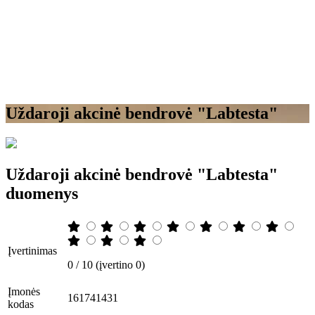
Uždaroji akcinė bendrovė "Labtesta"
Uždaroji akcinė bendrovė "Labtesta"
duomenys
Įvertinimas
0 / 10 (įvertino 0)
Įmonės
161741431
kodas