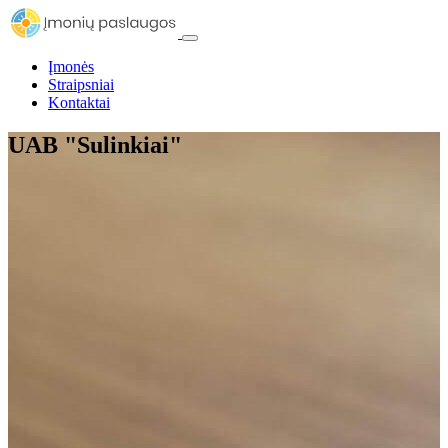
Įmonės
Straipsniai
Kontaktai
UAB "Sulinkiai"