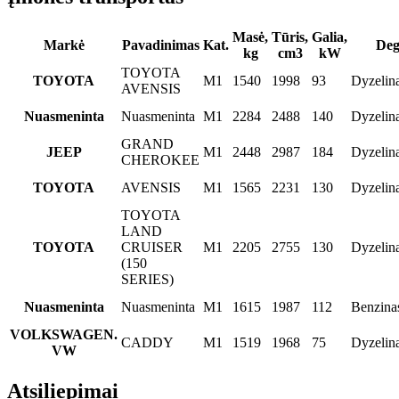
Masė,
Tūris,
Galia,
Markė
Pavadinimas
Kat.
Deg
kg
cm3
kW
TOYOTA
TOYOTA
M1
1540
1998
93
Dyzelin
AVENSIS
Nuasmeninta
Nuasmeninta
M1
2284
2488
140
Dyzelin
GRAND
JEEP
M1
2448
2987
184
Dyzelin
CHEROKEE
TOYOTA
AVENSIS
M1
1565
2231
130
Dyzelin
TOYOTA
LAND
TOYOTA
CRUISER
M1
2205
2755
130
Dyzelin
(150
SERIES)
Nuasmeninta
Nuasmeninta
M1
1615
1987
112
Benzinas
VOLKSWAGEN.
CADDY
M1
1519
1968
75
Dyzelin
VW
Atsiliepimai