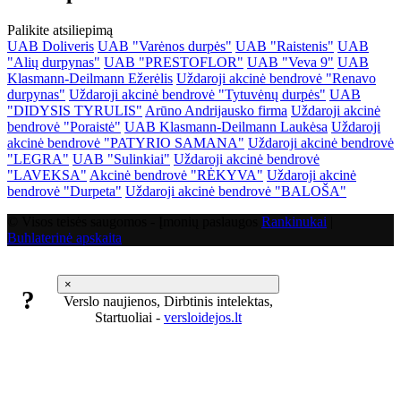
Palikite atsiliepimą
UAB Doliveris
UAB "Varėnos durpės"
UAB "Raistenis"
UAB
"Alių durpynas"
UAB "PRESTOFLOR"
UAB "Veva 9"
UAB
Klasmann-Deilmann Ežerėlis
Uždaroji akcinė bendrovė "Renavo
durpynas"
Uždaroji akcinė bendrovė "Tytuvėnų durpės"
UAB
"DIDYSIS TYRULIS"
Arūno Andrijausko firma
Uždaroji akcinė
bendrovė "Poraistė"
UAB Klasmann-Deilmann Laukėsa
Uždaroji
akcinė bendrovė "PATYRIO SAMANA"
Uždaroji akcinė bendrovė
"LEGRA"
UAB "Sulinkiai"
Uždaroji akcinė bendrovė
"LAVEKSA"
Akcinė bendrovė "RĖKYVA"
Uždaroji akcinė
bendrovė "Durpeta"
Uždaroji akcinė bendrovė "BALOŠA"
© Visos teisės saugomos - Įmonių paslaugos
Rankinukai
|
Buhlaterinė apskaita
×
?
Verslo naujienos, Dirbtinis intelektas,
Startuoliai -
versloidejos.lt