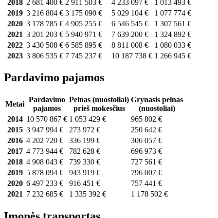
2018
2 681 400 €
2 911 503 €
4 233 097 €
1 013 493 €
2019
3 216 804 €
3 175 090 €
5 029 104 €
1 077 774 €
2020
3 178 785 €
4 905 255 €
6 546 545 €
1 307 561 €
2021
3 201 203 €
5 940 971 €
7 639 200 €
1 324 892 €
2022
3 430 508 €
6 585 895 €
8 811 008 €
1 080 033 €
2023
3 806 535 €
7 745 237 €
10 187 738 €
1 266 945 €
Pardavimo pajamos
Pardavimo
Pelnas (nuostoliai)
Grynasis pelnas
Metai
pajamos
prieš mokesčius
(nuostoliai)
2014
10 570 867 €
1 053 429 €
965 802 €
2015
3 947 994 €
273 972 €
250 642 €
2016
4 202 720 €
336 199 €
306 057 €
2017
4 773 944 €
782 628 €
696 973 €
2018
4 908 043 €
739 330 €
727 561 €
2019
5 878 094 €
943 919 €
796 007 €
2020
6 497 233 €
916 451 €
757 441 €
2021
7 232 685 €
1 335 392 €
1 178 502 €
Įmonės transportas