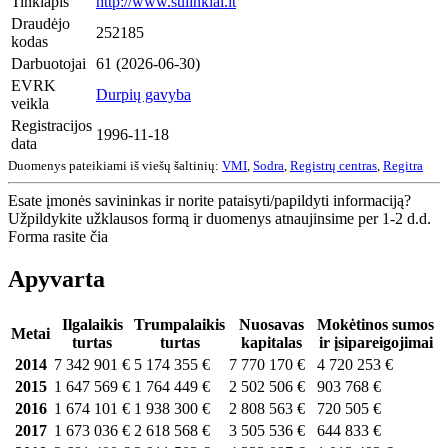
Tinklapis
http://www.sulinkiai.lt
Draudėjo
252185
kodas
Darbuotojai
61 (2026-06-30)
EVRK
Durpių gavyba
veikla
Registracijos
1996-11-18
data
Duomenys pateikiami iš viešų šaltinių:
VMI
,
Sodra
,
Registrų centras
,
Regitra
Esate įmonės savininkas ir norite pataisyti/papildyti informaciją?
Užpildykite užklausos formą ir duomenys atnaujinsime per 1-2 d.d.
Forma rasite čia
Apyvarta
Ilgalaikis
Trumpalaikis
Nuosavas
Mokėtinos sumos
Metai
turtas
turtas
kapitalas
ir įsipareigojimai
2014
7 342 901 €
5 174 355 €
7 770 170 €
4 720 253 €
2015
1 647 569 €
1 764 449 €
2 502 506 €
903 768 €
2016
1 674 101 €
1 938 300 €
2 808 563 €
720 505 €
2017
1 673 036 €
2 618 568 €
3 505 536 €
644 833 €