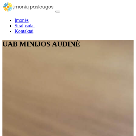
Įmonės
Straipsniai
Kontaktai
UAB MINIJOS AUDINĖ