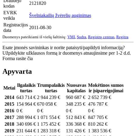
Draudėjo
2121820
kodas
EVRK
Švelniakailių žvėrelių auginimas
veikla
Registracijos
2011-08-30
data
Duomenys pateikiami iš viešų šaltinių:
VMI
,
Sodra
,
Registrų centras
,
Regitra
Esate įmonės savininkas ir norite pataisyti/papildyti informaciją?
Užpildykite užklausos formą ir duomenys atnaujinsime per 1-2 d.d.
Forma rasite čia
Apyvarta
Ilgalaikis
Trumpalaikis
Nuosavas
Mokėtinos sumos
Metai
turtas
turtas
kapitalas
ir įsipareigojimai
2014
643 714 €
2 944 239 €
960 687 €
2 652 739 €
2015
154 964 €
670 058 €
348 235 €
476 787 €
2016
0 €
0 €
0 €
0 €
2017
288 994 €
1 071 554 €
512 843 €
847 705 €
2018
340 696 €
1 175 452 €
336 368 €
810 262 €
2019
231 644 €
1 283 318 €
131 426 €
1 383 536 €