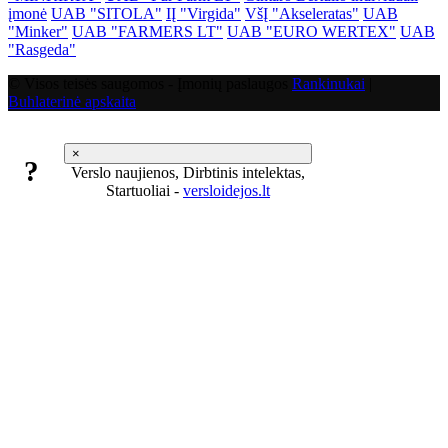
įmonė
UAB "SITOLA"
IĮ "Virgida"
VšĮ "Akseleratas"
UAB
"Minker"
UAB "FARMERS LT"
UAB "EURO WERTEX"
UAB
"Rasgeda"
© Visos teisės saugomos - Įmonių paslaugos
Rankinukai
|
Buhlaterinė apskaita
×
?
Verslo naujienos, Dirbtinis intelektas,
Startuoliai -
versloidejos.lt