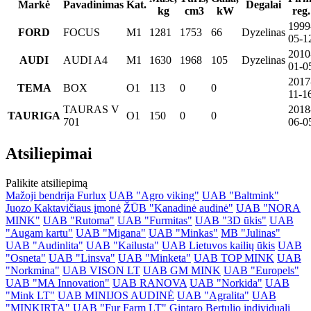
Markė
Pavadinimas
Kat.
Degalai
kg
cm3
kW
reg.
1999
FORD
FOCUS
M1
1281
1753
66
Dyzelinas
05-1
2010
AUDI
AUDI A4
M1
1630
1968
105
Dyzelinas
01-0
2017
TEMA
BOX
O1
113
0
0
11-1
TAURAS V
2018
TAURIGA
O1
150
0
0
701
06-0
Atsiliepimai
Palikite atsiliepimą
Mažoji bendrija Furlux
UAB "Agro viking"
UAB "Baltmink"
Juozo Kaktavičiaus įmonė
ŽŪB "Kanadinė audinė"
UAB "NORA
MINK"
UAB "Rutoma"
UAB "Furmitas"
UAB "3D ūkis"
UAB
"Augam kartu"
UAB "Migana"
UAB "Minkas"
MB "Julinas"
UAB "Audinlita"
UAB "Kailusta"
UAB Lietuvos kailių ūkis
UAB
"Osneta"
UAB "Linsva"
UAB "Minketa"
UAB TOP MINK
UAB
"Norkmina"
UAB VISON LT
UAB GM MINK
UAB "Europels"
UAB "MA Innovation"
UAB RANOVA
UAB "Norkida"
UAB
"Mink LT"
UAB MINIJOS AUDINĖ
UAB "Agralita"
UAB
"MINKIRTA"
UAB "Fur Farm LT"
Gintaro Bertulio individuali