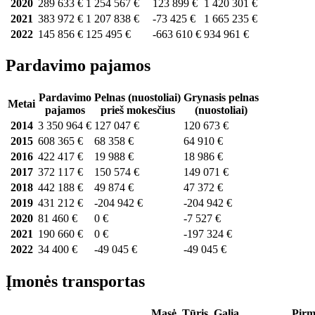
2020
289 633 €
1 254 567 €
123 899 €
1 420 301 €
2021
383 972 €
1 207 838 €
-73 425 €
1 665 235 €
2022
145 856 €
125 495 €
-663 610 €
934 961 €
Pardavimo pajamos
Pardavimo
Pelnas (nuostoliai)
Grynasis pelnas
Metai
pajamos
prieš mokesčius
(nuostoliai)
2014
3 350 964 €
127 047 €
120 673 €
2015
608 365 €
68 358 €
64 910 €
2016
422 417 €
19 988 €
18 986 €
2017
372 117 €
150 574 €
149 071 €
2018
442 188 €
49 874 €
47 372 €
2019
431 212 €
-204 942 €
-204 942 €
2020
81 460 €
0 €
-7 527 €
2021
190 660 €
0 €
-197 324 €
2022
34 400 €
-49 045 €
-49 045 €
Įmonės transportas
Masė,
Tūris,
Galia,
Pirm