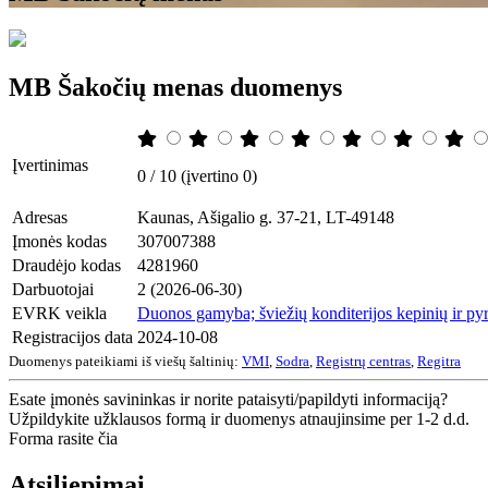
MB Šakočių menas duomenys
Įvertinimas
0 / 10 (įvertino 0)
Adresas
Kaunas, Ašigalio g. 37-21, LT-49148
Įmonės kodas
307007388
Draudėjo kodas
4281960
Darbuotojai
2 (2026-06-30)
EVRK veikla
Duonos gamyba; šviežių konditerijos kepinių ir p
Registracijos data
2024-10-08
Duomenys pateikiami iš viešų šaltinių:
VMI
,
Sodra
,
Registrų centras
,
Regitra
Esate įmonės savininkas ir norite pataisyti/papildyti informaciją?
Užpildykite užklausos formą ir duomenys atnaujinsime per 1-2 d.d.
Forma rasite čia
Atsiliepimai