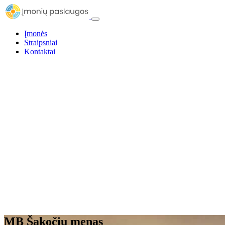
Įmonės
Straipsniai
Kontaktai
MB Šakočių menas