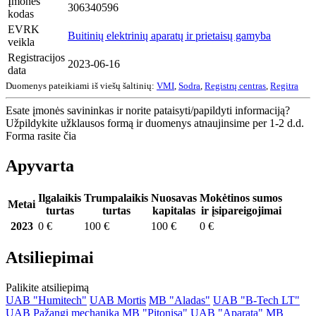
Įmonės
306340596
kodas
EVRK
Buitinių elektrinių aparatų ir prietaisų gamyba
veikla
Registracijos
2023-06-16
data
Duomenys pateikiami iš viešų šaltinių:
VMI
,
Sodra
,
Registrų centras
,
Regitra
Esate įmonės savininkas ir norite pataisyti/papildyti informaciją?
Užpildykite užklausos formą ir duomenys atnaujinsime per 1-2 d.d.
Forma rasite čia
Apyvarta
Ilgalaikis
Trumpalaikis
Nuosavas
Mokėtinos sumos
Metai
turtas
turtas
kapitalas
ir įsipareigojimai
2023
0 €
100 €
100 €
0 €
Atsiliepimai
Palikite atsiliepimą
UAB "Humitech"
UAB Mortis
MB "Aladas"
UAB "B-Tech LT"
UAB Pažangi mechanika
MB "Pitonisa"
UAB "Aparata"
MB