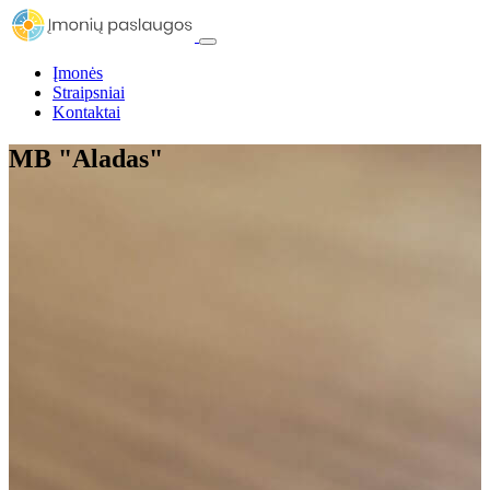
Įmonės
Straipsniai
Kontaktai
MB "Aladas"