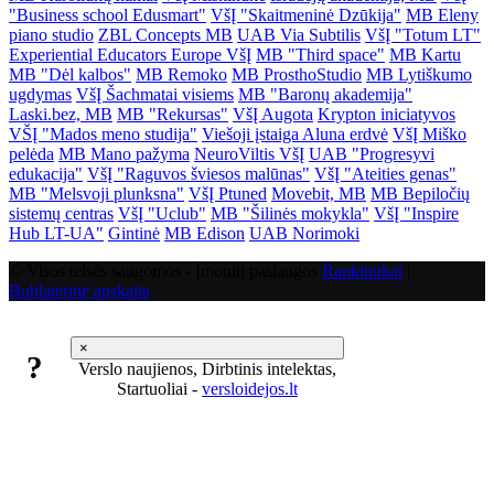
"Business school Edusmart"
VšĮ "Skaitmeninė Dzūkija"
MB Eleny
piano studio
ZBL Concepts MB
UAB Via Subtilis
VšĮ "Totum LT"
Experiential Educators Europe VšĮ
MB "Third space"
MB Kartu
MB "Dėl kalbos"
MB Remoko
MB ProsthoStudio
MB Lytiškumo
ugdymas
VšĮ Šachmatai visiems
MB "Baronų akademija"
Laski.bez, MB
MB "Rekursas"
VšĮ Augota
Krypton iniciatyvos
VŠĮ "Mados meno studija"
Viešoji įstaiga Aluna erdvė
VšĮ Miško
pelėda
MB Mano pažyma
NeuroViltis VšĮ
UAB "Progresyvi
edukacija"
VšĮ "Raguvos šviesos malūnas"
VšĮ "Ateities genas"
MB "Melsvoji plunksna"
VšĮ Ptuned
Movebit, MB
MB Bepiločių
sistemų centras
VšĮ "Uclub"
MB "Šilinės mokykla"
VšĮ "Inspire
Hub LT-UA"
Gintinė
MB Edison
UAB Norimoki
© Visos teisės saugomos - Įmonių paslaugos
Rankinukai
|
Buhlaterinė apskaita
×
?
Verslo naujienos, Dirbtinis intelektas,
Startuoliai -
versloidejos.lt