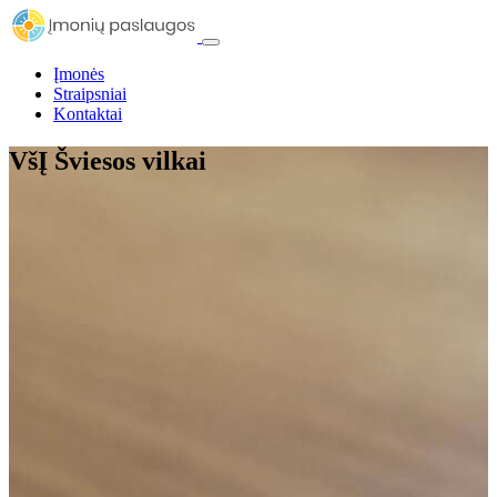
Įmonės
Straipsniai
Kontaktai
VšĮ Šviesos vilkai