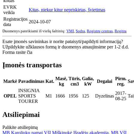
kodas
EVRK
Kitas, niekur kitur nepriskirtas, švietimas
veikla
Registracijos
2024-10-07
data
Duomenys pateikiami iš viešų šaltinių:
VMI
,
Sodra
,
Registrų centras
,
Regitra
Esate įmonės savininkas ir norite pataisyti/papildyti informaciją?
Užpildykite užklausos formą ir duomenys atnaujinsime per 1-2 d.d.
Forma rasite čia
Įmonės transportas
Masė,
Tūris,
Galia,
Pirm.
Markė
Pavadinimas
Kat.
Degalai
Sa
kg
cm3
kW
reg.
INSIGNIA
2017-
OPEL
SPORTS
M1
1666
1956
125
Dyzelinas
Tai
08-25
TOURER
Atsiliepimai
Palikite atsiliepimą
MB Karoliukų namai
VšĮ Miškinukė
Išradėjų akademija, MB
VšĮ