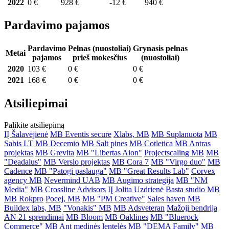
2022
0 €
928 €
-12 €
940 €
Pardavimo pajamos
Pardavimo
Pelnas (nuostoliai)
Grynasis pelnas
Metai
pajamos
prieš mokesčius
(nuostoliai)
2020
103 €
0 €
0 €
2021
168 €
0 €
0 €
Atsiliepimai
Palikite atsiliepimą
IĮ Šalavėjienė
MB Eventis secure
Xlabs, MB
MB Suplanuota
MB
Sabis LT
MB Decemio
MB Salt pines
MB Cotletica
MB Antras
projektas
MB Grevita
MB "Libertas Aion"
Projectscaling MB
MB
"Deadalus"
MB Verslo projektas
MB Cora 7
MB "Virgo duo"
MB
Cadence
MB "Patogi paslauga"
MB "Great Results Lab"
Corvex
agency MB
Nevermind UAB
MB Augimo strategija
MB "NM
Media"
MB Crossline Advisors
IĮ Jolita Uzdrienė
Basta studio MB
MB Rokpro
Pocej, MB
MB "PM Creative"
Sales haven MB
Buildex labs, MB
"Vonakis" MB
MB Adsveteran
Mažoji bendrija
AN 21 sprendimai
MB Bloom
MB Oaklines
MB "Bluerock
Commerce"
MB Ant medinės lentelės
MB "DEMA Family"
MB