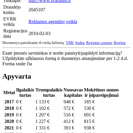
Tinklapis
http://www.svarainis.lt
Draudėjo
2045107
kodas
EVRK
Reklamos agentūrų veikla
veikla
Registracijos
2010-02-03
data
Duomenys pateikiami iš viešų šaltinių:
VMI
,
Sodra
,
Registrų centras
,
Regitra
Esate įmonės savininkas ir norite pataisyti/papildyti informaciją?
Užpildykite užklausos formą ir duomenys atnaujinsime per 1-2 d.d.
Forma rasite čia
Apyvarta
Ilgalaikis
Trumpalaikis
Nuosavas
Mokėtinos sumos
Metai
turtas
turtas
kapitalas
ir įsipareigojimai
2017
0 €
1 133 €
948 €
185 €
2018
0 €
1 102 €
572 €
530 €
2019
0 €
1 207 €
516 €
691 €
2020
0 €
1 227 €
412 €
815 €
2021
0 €
1 331 €
393 €
938 €