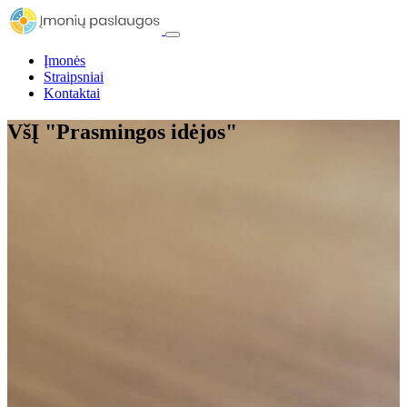
Įmonės
Straipsniai
Kontaktai
VšĮ "Prasmingos idėjos"