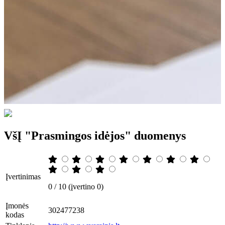
VšĮ "Prasmingos idėjos" duomenys
Įvertinimas
0 / 10 (įvertino 0)
Įmonės
302477238
kodas