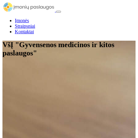
Įmonės
Straipsniai
Kontaktai
VšĮ "Gyvensenos medicinos ir kitos
paslaugos"