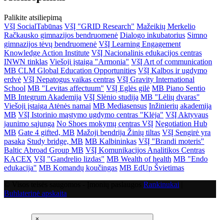
Palikite atsiliepimą
VšĮ SocialTabūnas
VšĮ "GRID Research"
Mažeikių Merkelio
Račkausko gimnazijos bendruomenė
Dialogo inkubatorius
Simno
gimnazijos tėvų bendruomenė
VšĮ Learning Engagement
Knowledge Action Institute
VšĮ Nacionalinis edukacijos centras
INWN tinklas
Viešoji įstaiga "Armonia"
VšĮ Art of communication
MB CLM Global Education Opportunities
VšĮ Kalbos ir ugdymo
erdvė
VšĮ Nepatogus vaikas centras
VšĮ Gravity International
School
MB "Levitas affectuum"
VšĮ Eglės gilė
MB Piano Sentio
MB Integrum Akademija
VšĮ Slėnio studija
MB "Lėlių dvaras"
Viešoji įstaiga Atėnės namai
MB Mediasensus
Inžinierių akademija
MB
VšĮ Istorinio mąstymo ugdymo centras "Klėja"
VšĮ Aktyvaus
jaunimo sąjunga
No Shoes mokymų centras VšĮ
Negotiation Hub
MB
Gate 4 gifted, MB
Mažoji bendrija Žinių tiltas
VšĮ Sengirė yra
pasaka
Study bridge, MB
MB Kalbininkas
VšĮ "Brandi moteris"
Baltic Abroad Group MB
VšĮ Komunikacijos Analitikos Centras
KACEX
VšĮ "Gandrelio lizdas"
MB Wealth of health
MB "Endo
edukacija"
MB Komandų koučingas
MB EdUp Švietimas
© Visos teisės saugomos - Įmonių paslaugos
Rankinukai
|
Buhlaterinė apskaita
×