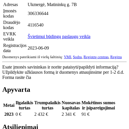
Adresas
Ukmergė, Matininkų g. 7B
Įmonės
306336644
kodas
Draudėjo
4116540
kodas
EVRK
Švietimui būdingų paslaugų veikla
veikla
Registracijos
2023-06-09
data
Duomenys pateikiami iš viešų šaltinių:
VMI
,
Sodra
,
Registrų centras
,
Regitra
Esate įmonės savininkas ir norite pataisyti/papildyti informaciją?
Užpildykite užklausos formą ir duomenys atnaujinsime per 1-2 d.d.
Forma rasite čia
Apyvarta
Ilgalaikis
Trumpalaikis
Nuosavas
Mokėtinos sumos
Metai
turtas
turtas
kapitalas
ir įsipareigojimai
2023
0 €
2 432 €
2 341 €
91 €
Atsiliepimai