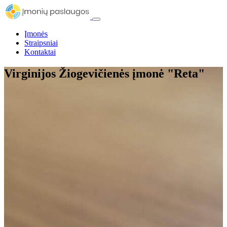
Įmonės
Straipsniai
Kontaktai
Virginijos Žiogevičienės įmonė "Reta"