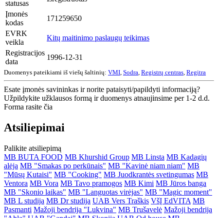
statusas
Įmonės
171259650
kodas
EVRK
Kitų maitinimo paslaugų teikimas
veikla
Registracijos
1996-12-31
data
Duomenys pateikiami iš viešų šaltinių:
VMI
,
Sodra
,
Registrų centras
,
Regitra
Esate įmonės savininkas ir norite pataisyti/papildyti informaciją?
Užpildykite užklausos formą ir duomenys atnaujinsime per 1-2 d.d.
Forma rasite čia
Atsiliepimai
Palikite atsiliepimą
MB BUTA FOOD
MB Khurshid Group
MB Linsta
MB Kadagių
alėja
MB "Smakas po perkūnais"
MB "Kavinė niam niam"
MB
"Mūsų Kutaisi"
MB "Cooking"
MB Juodkrantės svetingumas
MB
Ventora
MB Vora
MB Tavo pramogos
MB Kimi
MB Jūros banga
MB "Skonio laikas"
MB "Languotas virėjas"
MB "Magic moment"
MB L studija
MB Dr studija
UAB Vers Traškis
VšĮ EdVITA
MB
Pasmanti
Mažoji bendrija "Lukvina"
MB Trušavelė
Mažoji bendrija