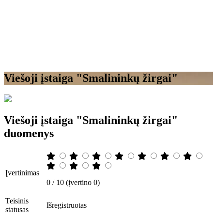
Viešoji įstaiga "Smalininkų žirgai"
Viešoji įstaiga "Smalininkų žirgai"
duomenys
Įvertinimas
0 / 10 (įvertino 0)
Teisinis
Išregistruotas
statusas