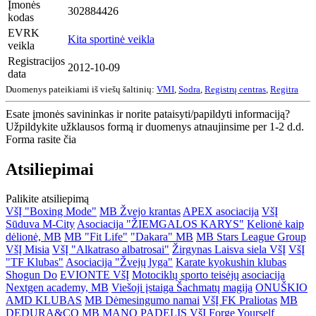
Įmonės
302884426
kodas
EVRK
Kita sportinė veikla
veikla
Registracijos
2012-10-09
data
Duomenys pateikiami iš viešų šaltinių:
VMI
,
Sodra
,
Registrų centras
,
Regitra
Esate įmonės savininkas ir norite pataisyti/papildyti informaciją?
Užpildykite užklausos formą ir duomenys atnaujinsime per 1-2 d.d.
Forma rasite čia
Atsiliepimai
Palikite atsiliepimą
VšĮ "Boxing Mode"
MB Žvejo krantas
APEX asociacija
VšĮ
Sūduva M-City
Asociacija "ŽIEMGALOS KARYS"
Kelionė kaip
dėlionė, MB
MB "Fit Life"
"Dakara" MB
MB Stars League Group
VšĮ Misia
VšĮ "Alkatraso albatrosai"
Žirgynas Laisva siela VšĮ
VšĮ
"TF Klubas"
Asociacija "Žvejų lyga"
Karate kyokushin klubas
Shogun Do
EVIONTE VšĮ
Motociklų sporto teisėjų asociacija
Nextgen academy, MB
Viešoji įstaiga Šachmatų magija
ONUŠKIO
AMD KLUBAS
MB Dėmesingumo namai
VšĮ FK Praliotas
MB
DEDURA&CO
MB MANO PADELIS
VšĮ Forge Yourself