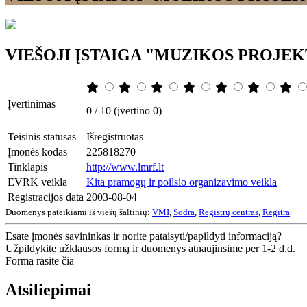
VIEŠOJI ĮSTAIGA "MUZIKOS PROJEKT
Įvertinimas
0 / 10 (įvertino 0)
Teisinis statusas
Išregistruotas
Įmonės kodas
225818270
Tinklapis
http://www.lmrf.lt
EVRK veikla
Kita pramogų ir poilsio organizavimo veikla
Registracijos data
2003-08-04
Duomenys pateikiami iš viešų šaltinių:
VMI
,
Sodra
,
Registrų centras
,
Regitra
Esate įmonės savininkas ir norite pataisyti/papildyti informaciją?
Užpildykite užklausos formą ir duomenys atnaujinsime per 1-2 d.d.
Forma rasite čia
Atsiliepimai