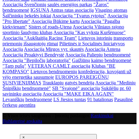
Asociacija Švenčionių saulės energijos parkas
"Žaros"
bendruomenė
IGSUNA
Antras ratas asociacija
Visagino atomas
Šalčininkų bekelės lokiai
Asociacija "Tvarus rytojus"
Asociacija
"Pro libertate"
Asociacija Būkime kartu
Asociacija "Pagalba
kiekvienam"
Sisters of roads-Utena
Asociacija Vilniaus rajono
sportinio šaudymo klubas
Asociacija "Kas vyksta Kuršėnuose"
Asociacija "Aukštaitija Racing Team"
Lietuvos istorinių transporto
priemonių išsaugotojų rūmai
Pilietinės ir Socialinės Iniciatyvos
Asociacija
Asociacija Mirgos vyr. skautės
Asociacija Antena
Asociacija Proaktyvi Bendrystė
Asociacija Paliepių bendruomenė
Asociacija "Bepiločių laboratorija"
Gaižiūnų kaimo bendruomenė
"Tarp pušų"
VETERAN CAMLT asociacija
Klubas "BE
KOMPASO"
Lietuvos bendruomenių konfederacija, kovojanti už
vėjo energetiką sausumoje
EUROPOS PAREIGŪNŲ
SUSIVIENIJIMAS
Trauklapių gatvės bendrija
Asociacija "Medinių
Šnipiškių bendruomenė"
SB "Svajonė" asociacija
Sukilėlių pr. 60
savininkų asociacija
Asociacija "MAKE EIKA AGAIN"
Levaniškių bendruomenė
LS Jiesios tuntas
91 batalionas
Pasaulinė
čerkesų agentūra
© Visos teisės saugomos - Įmonių paslaugos
Rankinukai
|
Buhlaterinė apskaita
×