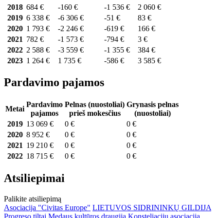
2018
684 €
-160 €
-1 536 €
2 060 €
2019
6 338 €
-6 306 €
-51 €
83 €
2020
1 793 €
-2 246 €
-619 €
166 €
2021
782 €
-1 573 €
-794 €
3 €
2022
2 588 €
-3 559 €
-1 355 €
384 €
2023
1 264 €
1 735 €
-586 €
3 585 €
Pardavimo pajamos
Pardavimo
Pelnas (nuostoliai)
Grynasis pelnas
Metai
pajamos
prieš mokesčius
(nuostoliai)
2019
13 069 €
0 €
0 €
2020
8 952 €
0 €
0 €
2021
19 210 €
0 €
0 €
2022
18 715 €
0 €
0 €
Atsiliepimai
Palikite atsiliepimą
Asociacija "Civitas Europe"
LIETUVOS SIDRININKŲ GILDIJA
Progreso tiltai
Medaus kultūros draugija
Konsteliacijų asociacija