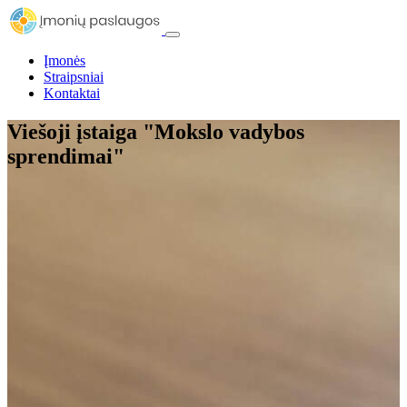
Įmonės
Straipsniai
Kontaktai
Viešoji įstaiga "Mokslo vadybos
sprendimai"