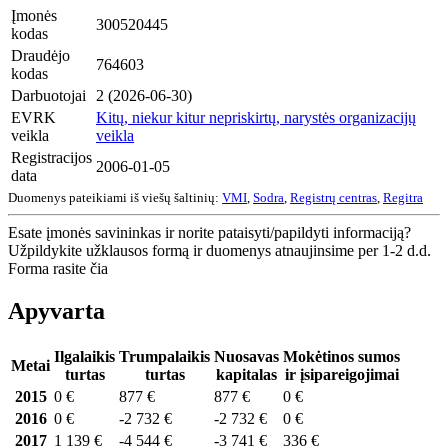
Įmonės
300520445
kodas
Draudėjo
764603
kodas
Darbuotojai
2 (2026-06-30)
EVRK
Kitų, niekur kitur nepriskirtų, narystės organizacijų
veikla
veikla
Registracijos
2006-01-05
data
Duomenys pateikiami iš viešų šaltinių:
VMI
,
Sodra
,
Registrų centras
,
Regitra
Esate įmonės savininkas ir norite pataisyti/papildyti informaciją?
Užpildykite užklausos formą ir duomenys atnaujinsime per 1-2 d.d.
Forma rasite čia
Apyvarta
Ilgalaikis
Trumpalaikis
Nuosavas
Mokėtinos sumos
Metai
turtas
turtas
kapitalas
ir įsipareigojimai
2015
0 €
877 €
877 €
0 €
2016
0 €
-2 732 €
-2 732 €
0 €
2017
1 139 €
-4 544 €
-3 741 €
336 €