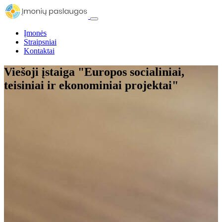
Įmonės
Straipsniai
Kontaktai
Viešoji įstaiga "Europos socialiniai,
teisiniai ir ekonominiai projektai"