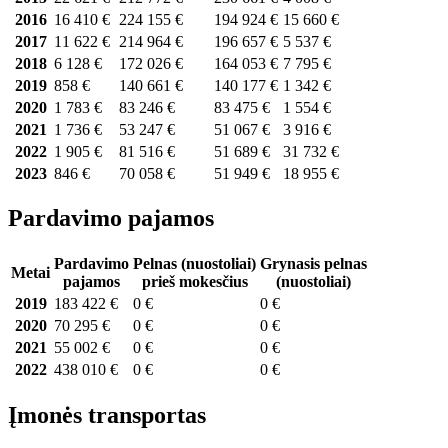
2016
16 410 €
224 155 €
194 924 €
15 660 €
2017
11 622 €
214 964 €
196 657 €
5 537 €
2018
6 128 €
172 026 €
164 053 €
7 795 €
2019
858 €
140 661 €
140 177 €
1 342 €
2020
1 783 €
83 246 €
83 475 €
1 554 €
2021
1 736 €
53 247 €
51 067 €
3 916 €
2022
1 905 €
81 516 €
51 689 €
31 732 €
2023
846 €
70 058 €
51 949 €
18 955 €
Pardavimo pajamos
Pardavimo
Pelnas (nuostoliai)
Grynasis pelnas
Metai
pajamos
prieš mokesčius
(nuostoliai)
2019
183 422 €
0 €
0 €
2020
70 295 €
0 €
0 €
2021
55 002 €
0 €
0 €
2022
438 010 €
0 €
0 €
Įmonės transportas