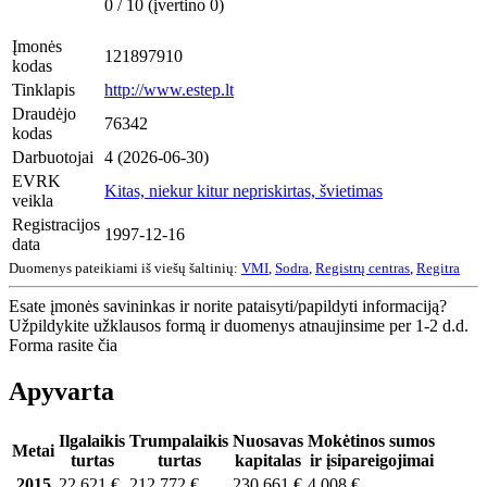
0 / 10 (įvertino 0)
Įmonės
121897910
kodas
Tinklapis
http://www.estep.lt
Draudėjo
76342
kodas
Darbuotojai
4 (2026-06-30)
EVRK
Kitas, niekur kitur nepriskirtas, švietimas
veikla
Registracijos
1997-12-16
data
Duomenys pateikiami iš viešų šaltinių:
VMI
,
Sodra
,
Registrų centras
,
Regitra
Esate įmonės savininkas ir norite pataisyti/papildyti informaciją?
Užpildykite užklausos formą ir duomenys atnaujinsime per 1-2 d.d.
Forma rasite čia
Apyvarta
Ilgalaikis
Trumpalaikis
Nuosavas
Mokėtinos sumos
Metai
turtas
turtas
kapitalas
ir įsipareigojimai
2015
22 621 €
212 772 €
230 661 €
4 008 €