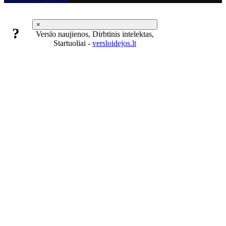
×
?
Verslo naujienos, Dirbtinis intelektas,
Startuoliai -
versloidejos.lt