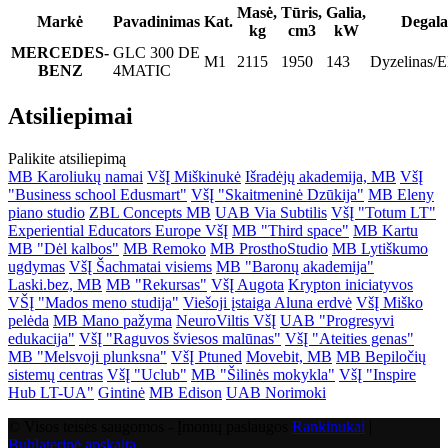
Masė,
Tūris,
Galia,
Markė
Pavadinimas
Kat.
Degala
kg
cm3
kW
MERCEDES-
GLC 300 DE
M1
2115
1950
143
Dyzelinas/E
BENZ
4MATIC
Atsiliepimai
Palikite atsiliepimą
MB Karoliukų namai
VšĮ Miškinukė
Išradėjų akademija, MB
VšĮ
"Business school Edusmart"
VšĮ "Skaitmeninė Dzūkija"
MB Eleny
piano studio
ZBL Concepts MB
UAB Via Subtilis
VšĮ "Totum LT"
Experiential Educators Europe VšĮ
MB "Third space"
MB Kartu
MB "Dėl kalbos"
MB Remoko
MB ProsthoStudio
MB Lytiškumo
ugdymas
VšĮ Šachmatai visiems
MB "Baronų akademija"
Laski.bez, MB
MB "Rekursas"
VšĮ Augota
Krypton iniciatyvos
VŠĮ "Mados meno studija"
Viešoji įstaiga Aluna erdvė
VšĮ Miško
pelėda
MB Mano pažyma
NeuroViltis VšĮ
UAB "Progresyvi
edukacija"
VšĮ "Raguvos šviesos malūnas"
VšĮ "Ateities genas"
MB "Melsvoji plunksna"
VšĮ Ptuned
Movebit, MB
MB Bepiločių
sistemų centras
VšĮ "Uclub"
MB "Šilinės mokykla"
VšĮ "Inspire
Hub LT-UA"
Gintinė
MB Edison
UAB Norimoki
© Visos teisės saugomos - Įmonių paslaugos
Rankinukai
|
Buhlaterinė apskaita