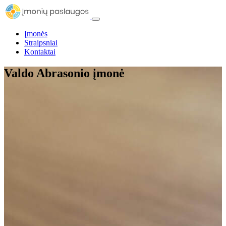
Įmonės
Straipsniai
Kontaktai
Valdo Abrasonio įmonė