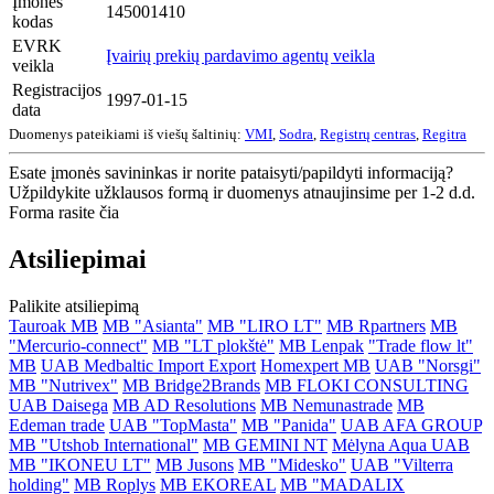
Įmonės
145001410
kodas
EVRK
Įvairių prekių pardavimo agentų veikla
veikla
Registracijos
1997-01-15
data
Duomenys pateikiami iš viešų šaltinių:
VMI
,
Sodra
,
Registrų centras
,
Regitra
Esate įmonės savininkas ir norite pataisyti/papildyti informaciją?
Užpildykite užklausos formą ir duomenys atnaujinsime per 1-2 d.d.
Forma rasite čia
Atsiliepimai
Palikite atsiliepimą
Tauroak MB
MB "Asianta"
MB "LIRO LT"
MB Rpartners
MB
"Mercurio-connect"
MB "LT plokštė"
MB Lenpak
"Trade flow lt"
MB
UAB Medbaltic Import Export
Homexpert MB
UAB "Norsgi"
MB "Nutrivex"
MB Bridge2Brands
MB FLOKI CONSULTING
UAB Daisega
MB AD Resolutions
MB Nemunastrade
MB
Edeman trade
UAB "TopMasta"
MB "Panida"
UAB AFA GROUP
MB "Utshob International"
MB GEMINI NT
Mėlyna Aqua UAB
MB "IKONEU LT"
MB Jusons
MB "Midesko"
UAB "Vilterra
holding"
MB Roplys
MB EKOREAL
MB "MADALIX