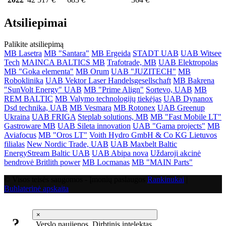
Atsiliepimai
Palikite atsiliepimą
MB Lasetra
MB "Santara"
MB Ergeida
STADT UAB
UAB Witsee
Tech
MAINCA BALTICS MB
Trafotrade, MB
UAB Elektropolas
MB "Goka elementa"
MB Orum
UAB "JUZITECH"
MB
Roboklinika
UAB Vektor Laser Handelsgesellschaft
MB Bakrena
"SunVolt Energy" UAB
MB "Prime Align"
Sortevo, UAB
MB
REM BALTIC
MB Valymo technologijų tiekėjas
UAB Dynanox
Dsd technika, UAB
MB Vesmara
MB Rotonex
UAB Greenup
Ukraina
UAB FRIGA
Steplab solutions, MB
MB "Fast Mobile LT"
Gastroware MB
UAB Sileta innovation
UAB "Gama projects"
MB
Aviafocus
MB "Oros LT"
Voith Hydro GmbH & Co KG Lietuvos
filialas
New Nordic Trade, UAB
UAB Maxbelt Baltic
EnergyStream Baltic UAB
UAB Abipa nova
Uždaroji akcinė
bendrovė Britlith power
MB Locmanas
MB "MAIN Parts"
© Visos teisės saugomos - Įmonių paslaugos
Rankinukai
|
Buhlaterinė apskaita
×
?
Verslo naujienos, Dirbtinis intelektas,