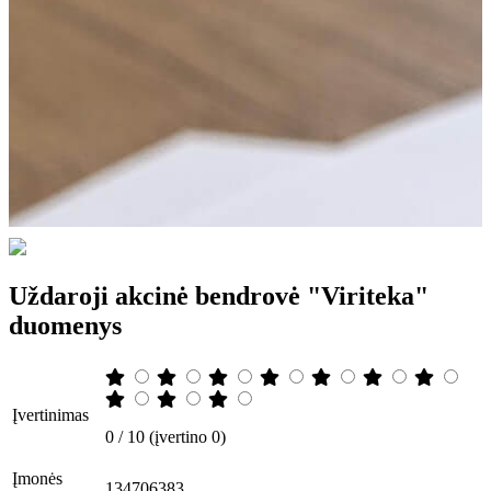
Uždaroji akcinė bendrovė "Viriteka"
duomenys
Įvertinimas
0 / 10 (įvertino 0)
Įmonės
134706383