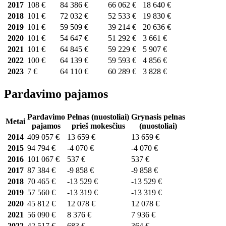
2017
108 €
84 386 €
66 062 €
18 640 €
2018
101 €
72 032 €
52 533 €
19 830 €
2019
101 €
59 509 €
39 214 €
20 636 €
2020
101 €
54 647 €
51 292 €
3 661 €
2021
101 €
64 845 €
59 229 €
5 907 €
2022
100 €
64 139 €
59 593 €
4 856 €
2023
7 €
64 110 €
60 289 €
3 828 €
Pardavimo pajamos
Pardavimo
Pelnas (nuostoliai)
Grynasis pelnas
Metai
pajamos
prieš mokesčius
(nuostoliai)
2014
409 057 €
13 659 €
13 659 €
2015
94 794 €
-4 070 €
-4 070 €
2016
101 067 €
537 €
537 €
2017
87 384 €
-9 858 €
-9 858 €
2018
70 465 €
-13 529 €
-13 529 €
2019
57 560 €
-13 319 €
-13 319 €
2020
45 812 €
12 078 €
12 078 €
2021
56 090 €
8 376 €
7 936 €
2022
42 517 €
683 €
364 €