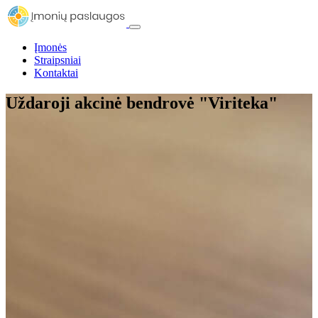
Įmonės
Straipsniai
Kontaktai
Uždaroji akcinė bendrovė "Viriteka"