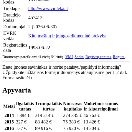
kodas
Tinklapis
http://www.viriteka.lt
Draudėjo
457412
kodas
Darbuotojai
2 (2026-06-30)
EVRK
Kitų mašinų ir įrangos didmeninė prekyba
veikla
Registracijos
1998-06-22
data
Duomenys pateikiami iš viešų šaltinių:
VMI
,
Sodra
,
Registrų centras
,
Regitra
Esate įmonės savininkas ir norite pataisyti/papildyti informaciją?
Užpildykite užklausos formą ir duomenys atnaujinsime per 1-2 d.d.
Forma rasite čia
Apyvarta
Ilgalaikis
Trumpalaikis
Nuosavas
Mokėtinos sumos
Metai
turtas
turtas
kapitalas
ir įsipareigojimai
2014
1 884 €
319 214 €
274 335 €
46 763 €
2015
327 €
88 482 €
75 383 €
13 426 €
2016
137 €
89 916 €
75 920 €
14 304 €