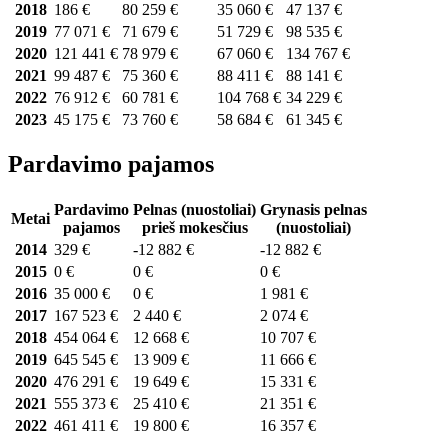
2018
186 €
80 259 €
35 060 €
47 137 €
2019
77 071 €
71 679 €
51 729 €
98 535 €
2020
121 441 €
78 979 €
67 060 €
134 767 €
2021
99 487 €
75 360 €
88 411 €
88 141 €
2022
76 912 €
60 781 €
104 768 €
34 229 €
2023
45 175 €
73 760 €
58 684 €
61 345 €
Pardavimo pajamos
Pardavimo
Pelnas (nuostoliai)
Grynasis pelnas
Metai
pajamos
prieš mokesčius
(nuostoliai)
2014
329 €
-12 882 €
-12 882 €
2015
0 €
0 €
0 €
2016
35 000 €
0 €
1 981 €
2017
167 523 €
2 440 €
2 074 €
2018
454 064 €
12 668 €
10 707 €
2019
645 545 €
13 909 €
11 666 €
2020
476 291 €
19 649 €
15 331 €
2021
555 373 €
25 410 €
21 351 €
2022
461 411 €
19 800 €
16 357 €