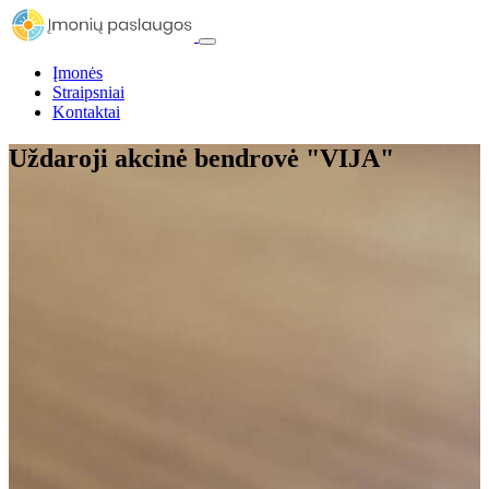
Įmonės
Straipsniai
Kontaktai
Uždaroji akcinė bendrovė "VIJA"