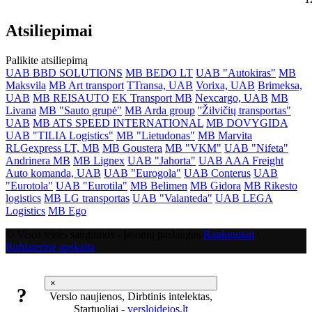
Atsiliepimai
Palikite atsiliepimą
UAB BBD SOLUTIONS
MB BEDO LT
UAB "Autokiras"
MB
Maksvila
MB Art transport
TTransa, UAB
Vorixa, UAB
Brimeksa,
UAB
MB REISAUTO
EK Transport MB
Nexcargo, UAB
MB
Livana
MB "Sauto grupė"
MB Arda group
''Žilvičių transportas"
UAB
MB ATS SPEED INTERNATIONAL
MB DOVYGIDA
UAB "TILIA Logistics"
MB "Lietudonas"
MB Marvita
RLGexpress LT, MB
MB Goustera
MB "VKM"
UAB "Nifeta"
Andrinera MB
MB Lignex
UAB "Jahorta"
UAB AAA Freight
Auto komanda, UAB
UAB "Eurogola"
UAB Conterus
UAB
"Eurotola"
UAB "Eurotila"
MB Belimen
MB Gidora
MB Rikesto
logistics
MB LG transportas
UAB "Valanteda"
UAB LEGA
Logistics
MB Ego
© Visos teisės saugomos - Įmonių paslaugos
Rankinukai
|
Buhlaterinė apskaita
×
?
Verslo naujienos, Dirbtinis intelektas,
Startuoliai -
versloidejos.lt