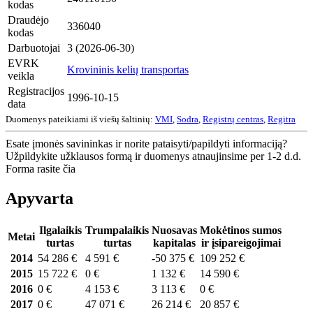
kodas
Draudėjo
336040
kodas
Darbuotojai
3 (2026-06-30)
EVRK
Krovininis kelių transportas
veikla
Registracijos
1996-10-15
data
Duomenys pateikiami iš viešų šaltinių:
VMI
,
Sodra
,
Registrų centras
,
Regitra
Esate įmonės savininkas ir norite pataisyti/papildyti informaciją?
Užpildykite užklausos formą ir duomenys atnaujinsime per 1-2 d.d.
Forma rasite čia
Apyvarta
Ilgalaikis
Trumpalaikis
Nuosavas
Mokėtinos sumos
Metai
turtas
turtas
kapitalas
ir įsipareigojimai
2014
54 286 €
4 591 €
-50 375 €
109 252 €
2015
15 722 €
0 €
1 132 €
14 590 €
2016
0 €
4 153 €
3 113 €
0 €
2017
0 €
47 071 €
26 214 €
20 857 €