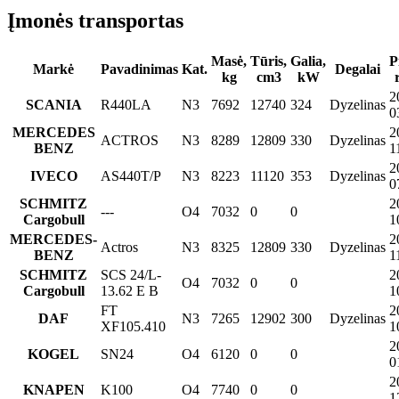
Įmonės transportas
Masė,
Tūris,
Galia,
P
Markė
Pavadinimas
Kat.
Degalai
kg
cm3
kW
2
SCANIA
R440LA
N3
7692
12740
324
Dyzelinas
0
MERCEDES
2
ACTROS
N3
8289
12809
330
Dyzelinas
BENZ
1
2
IVECO
AS440T/P
N3
8223
11120
353
Dyzelinas
0
SCHMITZ
2
---
O4
7032
0
0
Cargobull
1
MERCEDES-
2
Actros
N3
8325
12809
330
Dyzelinas
BENZ
1
SCHMITZ
SCS 24/L-
2
O4
7032
0
0
Cargobull
13.62 E B
1
FT
2
DAF
N3
7265
12902
300
Dyzelinas
XF105.410
1
2
KOGEL
SN24
O4
6120
0
0
0
2
KNAPEN
K100
O4
7740
0
0
1