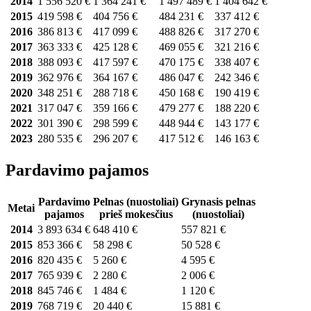
2014
1 556 520 €
1 364 241 €
1 497 489 €
1 404 642 €
2015
419 598 €
404 756 €
484 231 €
337 412 €
2016
386 813 €
417 099 €
488 826 €
317 270 €
2017
363 333 €
425 128 €
469 055 €
321 216 €
2018
388 093 €
417 597 €
470 175 €
338 407 €
2019
362 976 €
364 167 €
486 047 €
242 346 €
2020
348 251 €
288 718 €
450 168 €
190 419 €
2021
317 047 €
359 166 €
479 277 €
188 220 €
2022
301 390 €
298 599 €
448 944 €
143 177 €
2023
280 535 €
296 207 €
417 512 €
146 163 €
Pardavimo pajamos
Pardavimo
Pelnas (nuostoliai)
Grynasis pelnas
Metai
pajamos
prieš mokesčius
(nuostoliai)
2014
3 893 634 €
648 410 €
557 821 €
2015
853 366 €
58 298 €
50 528 €
2016
820 435 €
5 260 €
4 595 €
2017
765 939 €
2 280 €
2 006 €
2018
845 746 €
1 484 €
1 120 €
2019
768 719 €
20 440 €
15 881 €