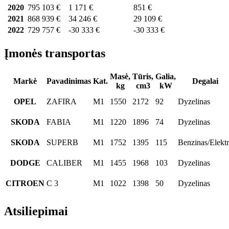
2020
795 103 €
1 171 €
851 €
2021
868 939 €
34 246 €
29 109 €
2022
729 757 €
-30 333 €
-30 333 €
Įmonės transportas
Masė,
Tūris,
Galia,
Markė
Pavadinimas
Kat.
Degalai
kg
cm3
kW
OPEL
ZAFIRA
M1
1550
2172
92
Dyzelinas
SKODA
FABIA
M1
1220
1896
74
Dyzelinas
SKODA
SUPERB
M1
1752
1395
115
Benzinas/Elekt
DODGE
CALIBER
M1
1455
1968
103
Dyzelinas
CITROEN
C 3
M1
1022
1398
50
Dyzelinas
Atsiliepimai