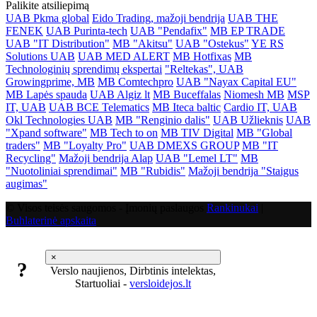
Palikite atsiliepimą
UAB Pkma global
Eido Trading, mažoji bendrija
UAB THE
FENEK
UAB Purinta-tech
UAB "Pendafix"
MB EP TRADE
UAB "IT Distribution"
MB "Akitsu"
UAB "Ostekus"
YE RS
Solutions UAB
UAB MED ALERT
MB Hotfixas
MB
Technologinių sprendimų ekspertai
"Reltekas", UAB
Growingprime, MB
MB Comtechpro
UAB "Nayax Capital EU"
MB Lapės spauda
UAB Algiz lt
MB Buceffalas
Niomesh MB
MSP
IT, UAB
UAB BCE Telematics
MB Iteca baltic
Cardio IT, UAB
Okl Technologies UAB
MB "Renginio dalis"
UAB Užlieknis
UAB
"Xpand software"
MB Tech to on
MB TIV Digital
MB "Global
traders"
MB "Loyalty Pro"
UAB DMEXS GROUP
MB "IT
Recycling"
Mažoji bendrija Alap
UAB "Lemel LT"
MB
"Nuotoliniai sprendimai"
MB "Rubidis"
Mažoji bendrija "Staigus
augimas"
© Visos teisės saugomos - Įmonių paslaugos
Rankinukai
|
Buhlaterinė apskaita
×
?
Verslo naujienos, Dirbtinis intelektas,
Startuoliai -
versloidejos.lt