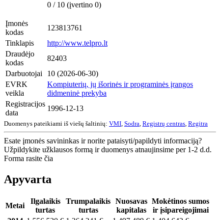
0 / 10 (įvertino 0)
Įmonės
123813761
kodas
Tinklapis
http://www.telpro.lt
Draudėjo
82403
kodas
Darbuotojai
10 (2026-06-30)
EVRK
Kompiuterių, jų išorinės ir programinės įrangos
veikla
didmeninė prekyba
Registracijos
1996-12-13
data
Duomenys pateikiami iš viešų šaltinių:
VMI
,
Sodra
,
Registrų centras
,
Regitra
Esate įmonės savininkas ir norite pataisyti/papildyti informaciją?
Užpildykite užklausos formą ir duomenys atnaujinsime per 1-2 d.d.
Forma rasite čia
Apyvarta
Ilgalaikis
Trumpalaikis
Nuosavas
Mokėtinos sumos
Metai
turtas
turtas
kapitalas
ir įsipareigojimai