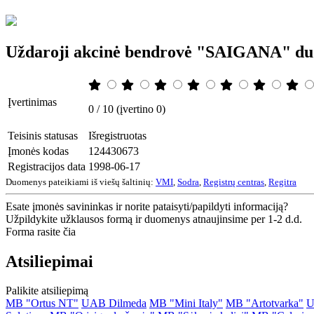
Uždaroji akcinė bendrovė "SAIGANA" d
Įvertinimas
0 / 10 (įvertino 0)
Teisinis statusas
Išregistruotas
Įmonės kodas
124430673
Registracijos data
1998-06-17
Duomenys pateikiami iš viešų šaltinių:
VMI
,
Sodra
,
Registrų centras
,
Regitra
Esate įmonės savininkas ir norite pataisyti/papildyti informaciją?
Užpildykite užklausos formą ir duomenys atnaujinsime per 1-2 d.d.
Forma rasite čia
Atsiliepimai
Palikite atsiliepimą
MB "Ortus NT"
UAB Dilmeda
MB "Mini Italy"
MB "Artotvarka"
U