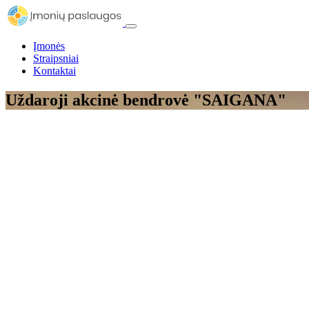
Įmonės
Straipsniai
Kontaktai
Uždaroji akcinė bendrovė "SAIGANA"