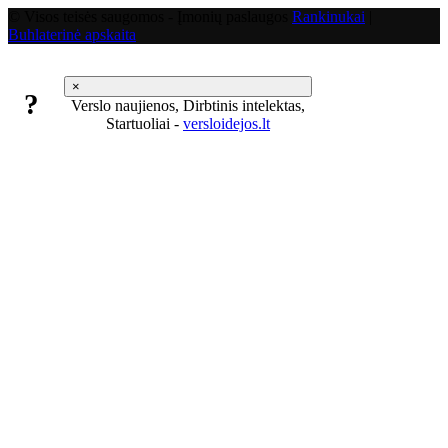
© Visos teisės saugomos - Įmonių paslaugos
Rankinukai
|
Buhlaterinė apskaita
×
?
Verslo naujienos, Dirbtinis intelektas,
Startuoliai -
versloidejos.lt