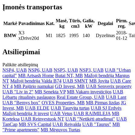
Įmonės transportas
Masė,
Tūris,
Galia,
Pirm.
Markė
Pavadinimas
Kat.
Degalai
Sa
kg
cm3
kW
reg.
X3
2018-
BMW
M1
1825
1995
140
Dyzelinas
Tai
xDrive20d
01-12
Atsiliepimai
Palikite atsiliepimą
NSP4, UAB
NSP6, UAB
NSP5, UAB
NSP3, UAB
UAB "Urban
capital"
MB Artsash Home
Butai NT, MB
Mažoji bendrija Margus
NT
Mažoji bendrija Valda B74
UAB SMNT
MB Jovita
UAB Care
NT 4
MB Pajūrio namukai
GD Invest, MB
UAB Senverix property
UAB "Liv in 2"
MB Senekta VP
MB Vakaro investicijos
UAB
Lėbartų ritualinės paslaugos
Real Estate Group, UAB
UAB Lant
UAB "Bernys box"
OVES Properties, MB
MB Pirmas lizdas
JG
Invest, MB
UAB ELDE
UAB Taurvita turtas
UAB SJ Erdvės
Mažoji bendrija Jt invest
UAB Vetus
UAB RAIMILEJA
MB
Korteksa
UAB Reinvestuok NT
UAB "Netikėti atradimai"
UAB
TanCap
MB SVS Capital
UAB Reivalda
UAB "Taurus"
MB
"Prime apartments"
MB Mėguvos Turtas