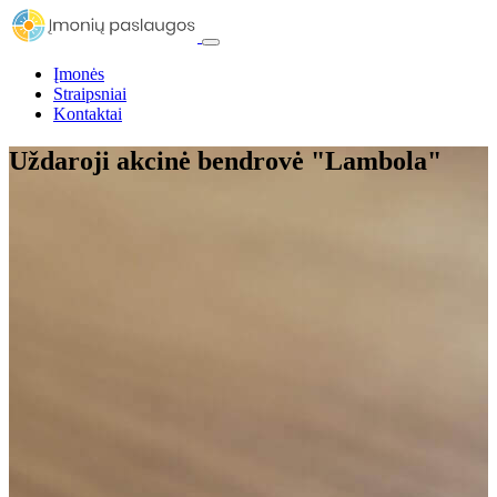
Įmonės
Straipsniai
Kontaktai
Uždaroji akcinė bendrovė "Lambola"