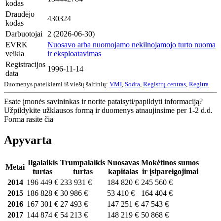
kodas
Draudėjo
430324
kodas
Darbuotojai
2 (2026-06-30)
EVRK
Nuosavo arba nuomojamo nekilnojamojo turto nuoma
veikla
ir eksploatavimas
Registracijos
1996-11-14
data
Duomenys pateikiami iš viešų šaltinių:
VMI
,
Sodra
,
Registrų centras
,
Regitra
Esate įmonės savininkas ir norite pataisyti/papildyti informaciją?
Užpildykite užklausos formą ir duomenys atnaujinsime per 1-2 d.d.
Forma rasite čia
Apyvarta
Ilgalaikis
Trumpalaikis
Nuosavas
Mokėtinos sumos
Metai
turtas
turtas
kapitalas
ir įsipareigojimai
2014
196 449 €
233 931 €
184 820 €
245 560 €
2015
186 828 €
30 986 €
53 410 €
164 404 €
2016
167 301 €
27 493 €
147 251 €
47 543 €
2017
144 874 €
54 213 €
148 219 €
50 868 €