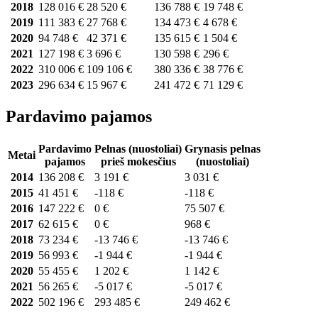
2018
128 016 €
28 520 €
136 788 €
19 748 €
2019
111 383 €
27 768 €
134 473 €
4 678 €
2020
94 748 €
42 371 €
135 615 €
1 504 €
2021
127 198 €
3 696 €
130 598 €
296 €
2022
310 006 €
109 106 €
380 336 €
38 776 €
2023
296 634 €
15 967 €
241 472 €
71 129 €
Pardavimo pajamos
Pardavimo
Pelnas (nuostoliai)
Grynasis pelnas
Metai
pajamos
prieš mokesčius
(nuostoliai)
2014
136 208 €
3 191 €
3 031 €
2015
41 451 €
-118 €
-118 €
2016
147 222 €
0 €
75 507 €
2017
62 615 €
0 €
968 €
2018
73 234 €
-13 746 €
-13 746 €
2019
56 993 €
-1 944 €
-1 944 €
2020
55 455 €
1 202 €
1 142 €
2021
56 265 €
-5 017 €
-5 017 €
2022
502 196 €
293 485 €
249 462 €