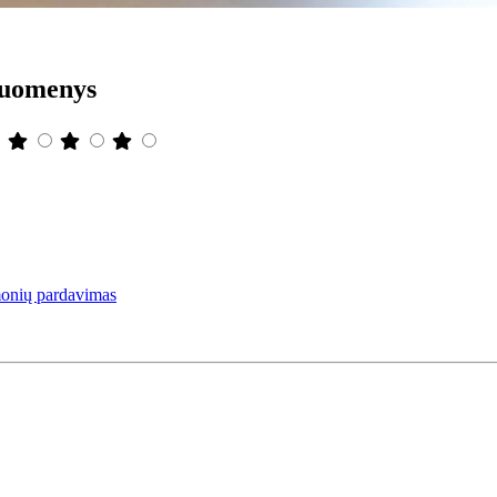
duomenys
emonių pardavimas