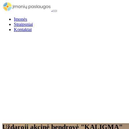
Įmonės
Straipsniai
Kontaktai
Uždaroji akcinė bendrovė "KALIGMA"