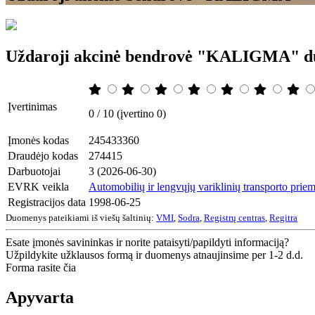
Uždaroji akcinė bendrovė "KALIGMA" 
Įvertinimas
0 / 10 (įvertino 0)
Įmonės kodas
245433360
Draudėjo kodas
274415
Darbuotojai
3 (2026-06-30)
EVRK veikla
Automobilių ir lengvųjų variklinių transporto pri
Registracijos data
1998-06-25
Duomenys pateikiami iš viešų šaltinių:
VMI
,
Sodra
,
Registrų centras
,
Regitra
Esate įmonės savininkas ir norite pataisyti/papildyti informaciją?
Užpildykite užklausos formą ir duomenys atnaujinsime per 1-2 d.d.
Forma rasite čia
Apyvarta