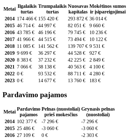
Ilgalaikis
Trumpalaikis
Nuosavas
Mokėtinos sumos
Metai
turtas
turtas
kapitalas
ir įsipareigojimai
2014
174 466 €
155 420 €
293 872 €
36 014 €
2015
46 714 €
44 997 €
82 051 €
9 660 €
2016
43 785 €
46 196 €
79 745 €
10 236 €
2017
41 966 €
44 515 €
73 494 €
10 122 €
2018
11 085 €
141 562 €
139 707 €
9 531 €
2019
9 699 €
36 297 €
44 528 €
927 €
2020
8 383 €
37 232 €
42 225 €
2 849 €
2021
7 066 €
38 138 €
40 563 €
4 100 €
2022
0 €
93 532 €
88 711 €
4 280 €
2023
0 €
14 677 €
13 760 €
183 €
Pardavimo pajamos
Pardavimo
Pelnas (nuostoliai)
Grynasis pelnas
Metai
pajamos
prieš mokesčius
(nuostoliai)
2014
102 377 €
-7 296 €
-7 296 €
2015
25 486 €
-3 060 €
-3 060 €
2016
27 109 €
0 €
-2 303 €