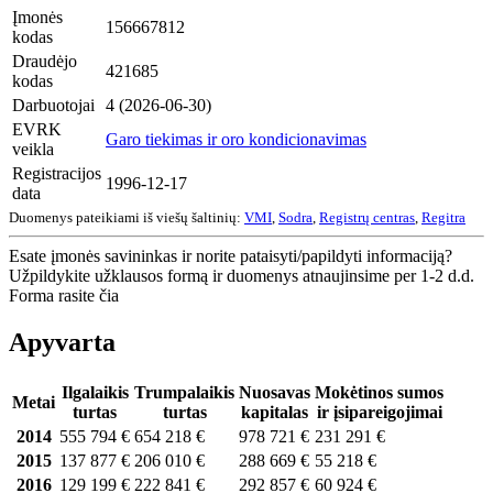
Įmonės
156667812
kodas
Draudėjo
421685
kodas
Darbuotojai
4 (2026-06-30)
EVRK
Garo tiekimas ir oro kondicionavimas
veikla
Registracijos
1996-12-17
data
Duomenys pateikiami iš viešų šaltinių:
VMI
,
Sodra
,
Registrų centras
,
Regitra
Esate įmonės savininkas ir norite pataisyti/papildyti informaciją?
Užpildykite užklausos formą ir duomenys atnaujinsime per 1-2 d.d.
Forma rasite čia
Apyvarta
Ilgalaikis
Trumpalaikis
Nuosavas
Mokėtinos sumos
Metai
turtas
turtas
kapitalas
ir įsipareigojimai
2014
555 794 €
654 218 €
978 721 €
231 291 €
2015
137 877 €
206 010 €
288 669 €
55 218 €
2016
129 199 €
222 841 €
292 857 €
60 924 €