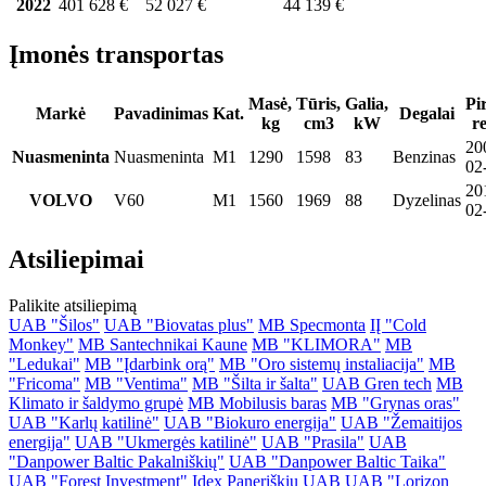
2022
401 628 €
52 027 €
44 139 €
Įmonės transportas
Masė,
Tūris,
Galia,
Pi
Markė
Pavadinimas
Kat.
Degalai
kg
cm3
kW
re
20
Nuasmeninta
Nuasmeninta
M1
1290
1598
83
Benzinas
02
20
VOLVO
V60
M1
1560
1969
88
Dyzelinas
02
Atsiliepimai
Palikite atsiliepimą
UAB "Šilos"
UAB "Biovatas plus"
MB Specmonta
IĮ "Cold
Monkey"
MB Santechnikai Kaune
MB "KLIMORA"
MB
"Ledukai"
MB "Įdarbink orą"
MB "Oro sistemų instaliacija"
MB
"Fricoma"
MB "Ventima"
MB "Šilta ir šalta"
UAB Gren tech
MB
Klimato ir šaldymo grupė
MB Mobilusis baras
MB "Grynas oras"
UAB "Karlų katilinė"
UAB "Biokuro energija"
UAB "Žemaitijos
energija"
UAB "Ukmergės katilinė"
UAB "Prasila"
UAB
"Danpower Baltic Pakalniškių"
UAB "Danpower Baltic Taika"
UAB "Forest Investment"
Idex Paneriškių UAB
UAB "Lorizon