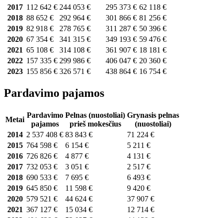
2017
112 642 €
244 053 €
295 373 €
62 118 €
2018
88 652 €
292 964 €
301 866 €
81 256 €
2019
82 918 €
278 765 €
311 287 €
50 396 €
2020
67 354 €
341 315 €
349 193 €
59 476 €
2021
65 108 €
314 108 €
361 907 €
18 181 €
2022
157 335 €
299 986 €
406 047 €
20 360 €
2023
155 856 €
326 571 €
438 864 €
16 754 €
Pardavimo pajamos
Pardavimo
Pelnas (nuostoliai)
Grynasis pelnas
Metai
pajamos
prieš mokesčius
(nuostoliai)
2014
2 537 408 €
83 843 €
71 224 €
2015
764 598 €
6 154 €
5 211 €
2016
726 826 €
4 877 €
4 131 €
2017
732 053 €
3 051 €
2 517 €
2018
690 533 €
7 695 €
6 493 €
2019
645 850 €
11 598 €
9 420 €
2020
579 521 €
44 624 €
37 907 €
2021
367 127 €
15 034 €
12 714 €