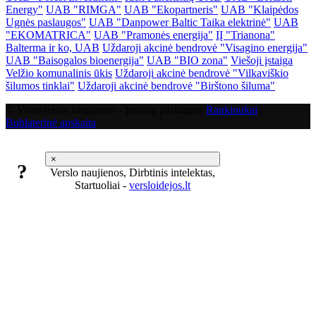
Energy"
UAB "RIMGA"
UAB "Ekopartneris"
UAB "Klaipėdos
Ugnės paslaugos"
UAB "Danpower Baltic Taika elektrinė"
UAB
"EKOMATRICA"
UAB "Pramonės energija"
IĮ "Trianona"
Balterma ir ko, UAB
Uždaroji akcinė bendrovė "Visagino energija"
UAB "Baisogalos bioenergija"
UAB "BIO zona"
Viešoji įstaiga
Velžio komunalinis ūkis
Uždaroji akcinė bendrovė "Vilkaviškio
šilumos tinklai"
Uždaroji akcinė bendrovė "Birštono šiluma"
© Visos teisės saugomos - Įmonių paslaugos
Rankinukai
|
Buhlaterinė apskaita
×
?
Verslo naujienos, Dirbtinis intelektas,
Startuoliai -
versloidejos.lt