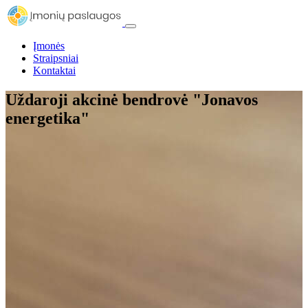
Įmonės
Straipsniai
Kontaktai
Uždaroji akcinė bendrovė "Jonavos
energetika"