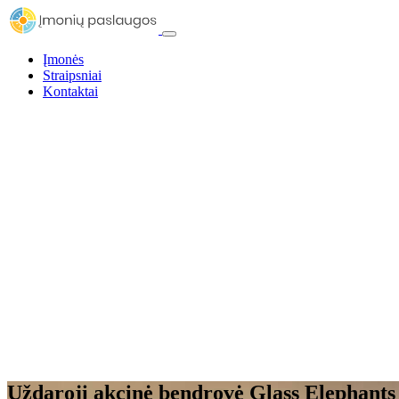
Įmonės
Straipsniai
Kontaktai
Uždaroji akcinė bendrovė Glass Elephants