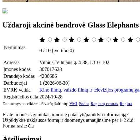
Uždaroji akcinė bendrovė Glass Elephants
Įvertinimas
0 / 10 (įvertino 0)
Adresas
Vilnius, Vilniaus g. 4-38, LT-01102
Įmonės kodas
307017628
Draudėjo kodas
4286686
Darbuotojai
1 (2026-06-30)
EVRK veikla
Kino filmų, vaizdo filmų ir televizijos programų 
Registracijos data
2024-10-28
Duomenys pateikiami iš viešų šaltinių:
VMI
,
Sodra
,
Registrų centras
,
Regitra
Esate įmonės savininkas ir norite pataisyti/papildyti informaciją?
Užpildykite užklausos formą ir duomenys atnaujinsime per 1-2 d.d.
Forma rasite čia
Atsiliepimai