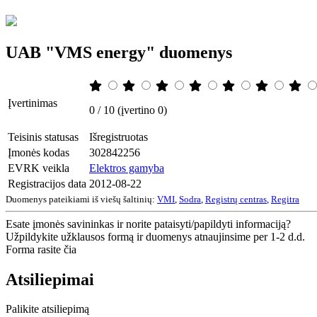
UAB "VMS energy" duomenys
Įvertinimas
0 / 10 (įvertino 0)
Teisinis statusas
Išregistruotas
Įmonės kodas
302842256
EVRK veikla
Elektros gamyba
Registracijos data
2012-08-22
Duomenys pateikiami iš viešų šaltinių:
VMI
,
Sodra
,
Registrų centras
,
Regitra
Esate įmonės savininkas ir norite pataisyti/papildyti informaciją?
Užpildykite užklausos formą ir duomenys atnaujinsime per 1-2 d.d.
Forma rasite čia
Atsiliepimai
Palikite atsiliepimą