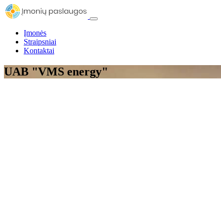
Įmonės
Straipsniai
Kontaktai
UAB "VMS energy"