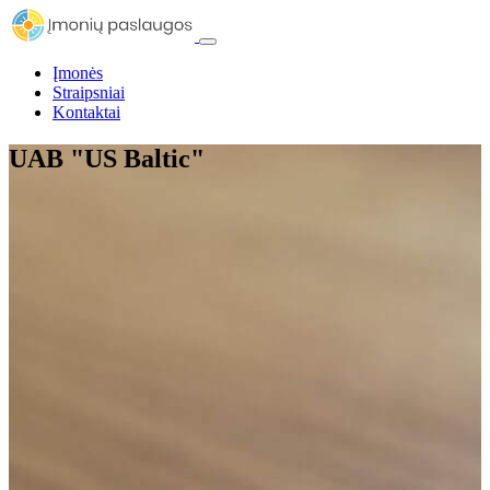
Įmonės
Straipsniai
Kontaktai
UAB "US Baltic"