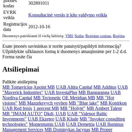
Įmonės
302891011
kodas
EVRK
Konsultacinė verslo ir kito valdymo veikla
veikla
Registracijos
2012-10-16
data
Duomenys pateikiami iš viešų šaltinių:
VMI
,
Sodra
,
Registrų centras
,
Regitra
Esate įmonės savininkas ir norite pataisyti/papildyti informaciją?
Užpildykite užklausos formą ir duomenys atnaujinsime per 1-2 d.d.
Forma rasite čia
Atsiliepimai
Palikite atsiliepimą
MB Tomavicius
Apoint MB
UAB Altira Capital
MB Additus
UAB
"Maverick Industries"
UAB InvestaPlus
MB Bangaranga
UAB
Nordiva Capital
MB Tectonetic
OE Meridian MB
MB "Hot
visions"
MB Mazurkevych yevhen
MB "Blue lake"
MB Konirkon
UAB Red fenix
1 percent MB
MB "Holytė"
MB Ambert Talent
MB "IMAM AUTO"
Dkdi, UAB
UAB "Valenor Baltic
Investments"
UAB Ekzeteo
UAB Klude
MB "Invoker consulting
technologies"
Momentumis UAB
UAB Demetria
UAB Iluminus
Management Services
MB Dominykas Jacynas
MB Proper