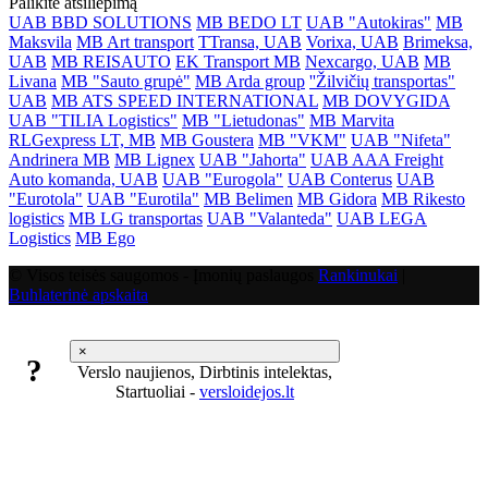
Palikite atsiliepimą
UAB BBD SOLUTIONS
MB BEDO LT
UAB "Autokiras"
MB
Maksvila
MB Art transport
TTransa, UAB
Vorixa, UAB
Brimeksa,
UAB
MB REISAUTO
EK Transport MB
Nexcargo, UAB
MB
Livana
MB "Sauto grupė"
MB Arda group
''Žilvičių transportas"
UAB
MB ATS SPEED INTERNATIONAL
MB DOVYGIDA
UAB "TILIA Logistics"
MB "Lietudonas"
MB Marvita
RLGexpress LT, MB
MB Goustera
MB "VKM"
UAB "Nifeta"
Andrinera MB
MB Lignex
UAB "Jahorta"
UAB AAA Freight
Auto komanda, UAB
UAB "Eurogola"
UAB Conterus
UAB
"Eurotola"
UAB "Eurotila"
MB Belimen
MB Gidora
MB Rikesto
logistics
MB LG transportas
UAB "Valanteda"
UAB LEGA
Logistics
MB Ego
© Visos teisės saugomos - Įmonių paslaugos
Rankinukai
|
Buhlaterinė apskaita
×
?
Verslo naujienos, Dirbtinis intelektas,
Startuoliai -
versloidejos.lt