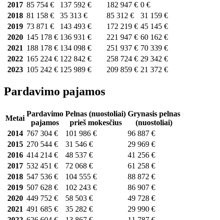
2017
85 754 €
137 592 €
182 947 €
0 €
2018
81 158 €
35 313 €
85 312 €
31 159 €
2019
73 871 €
143 493 €
172 219 €
45 145 €
2020
145 178 €
136 931 €
221 947 €
60 162 €
2021
188 178 €
134 098 €
251 937 €
70 339 €
2022
165 224 €
122 842 €
258 724 €
29 342 €
2023
105 242 €
125 989 €
209 859 €
21 372 €
Pardavimo pajamos
Pardavimo
Pelnas (nuostoliai)
Grynasis pelnas
Metai
pajamos
prieš mokesčius
(nuostoliai)
2014
767 304 €
101 986 €
96 887 €
2015
270 544 €
31 546 €
29 969 €
2016
414 214 €
48 537 €
41 256 €
2017
532 451 €
72 068 €
61 258 €
2018
547 536 €
104 555 €
88 872 €
2019
507 628 €
102 243 €
86 907 €
2020
449 752 €
58 503 €
49 728 €
2021
491 685 €
35 282 €
29 990 €
2022
626 604 €
13 867 €
11 787 €