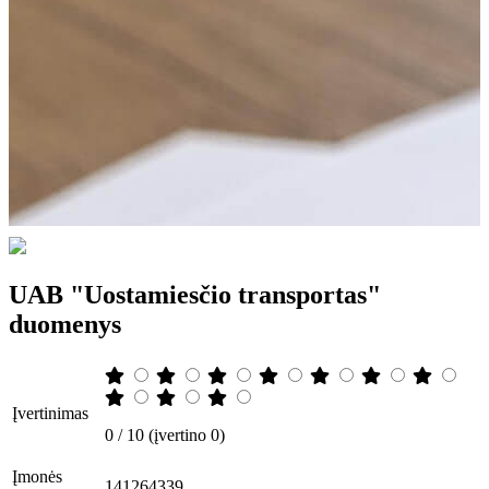
UAB "Uostamiesčio transportas"
duomenys
Įvertinimas
0 / 10 (įvertino 0)
Įmonės
141264339