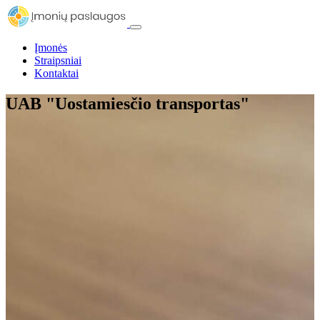
Įmonės
Straipsniai
Kontaktai
UAB "Uostamiesčio transportas"