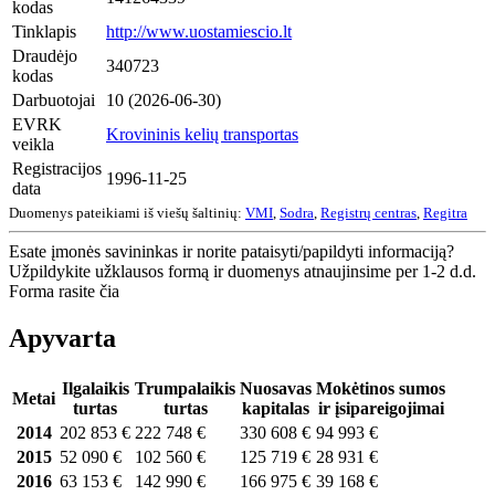
kodas
Tinklapis
http://www.uostamiescio.lt
Draudėjo
340723
kodas
Darbuotojai
10 (2026-06-30)
EVRK
Krovininis kelių transportas
veikla
Registracijos
1996-11-25
data
Duomenys pateikiami iš viešų šaltinių:
VMI
,
Sodra
,
Registrų centras
,
Regitra
Esate įmonės savininkas ir norite pataisyti/papildyti informaciją?
Užpildykite užklausos formą ir duomenys atnaujinsime per 1-2 d.d.
Forma rasite čia
Apyvarta
Ilgalaikis
Trumpalaikis
Nuosavas
Mokėtinos sumos
Metai
turtas
turtas
kapitalas
ir įsipareigojimai
2014
202 853 €
222 748 €
330 608 €
94 993 €
2015
52 090 €
102 560 €
125 719 €
28 931 €
2016
63 153 €
142 990 €
166 975 €
39 168 €