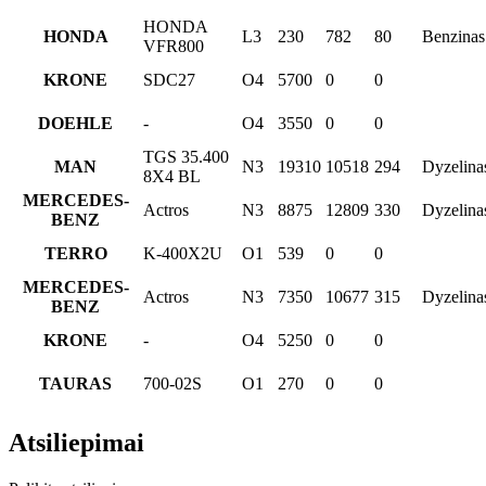
HONDA
HONDA
L3
230
782
80
Benzinas
VFR800
KRONE
SDC27
O4
5700
0
0
DOEHLE
-
O4
3550
0
0
TGS 35.400
MAN
N3
19310
10518
294
Dyzelina
8X4 BL
MERCEDES-
Actros
N3
8875
12809
330
Dyzelina
BENZ
TERRO
K-400X2U
O1
539
0
0
MERCEDES-
Actros
N3
7350
10677
315
Dyzelina
BENZ
KRONE
-
O4
5250
0
0
TAURAS
700-02S
O1
270
0
0
Atsiliepimai