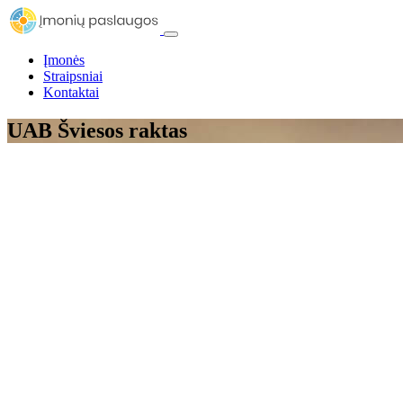
Įmonės
Straipsniai
Kontaktai
UAB Šviesos raktas