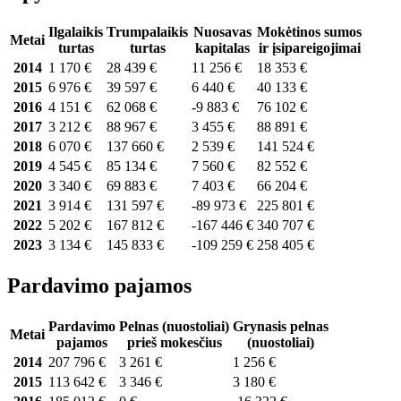
Ilgalaikis
Trumpalaikis
Nuosavas
Mokėtinos sumos
Metai
turtas
turtas
kapitalas
ir įsipareigojimai
2014
1 170 €
28 439 €
11 256 €
18 353 €
2015
6 976 €
39 597 €
6 440 €
40 133 €
2016
4 151 €
62 068 €
-9 883 €
76 102 €
2017
3 212 €
88 967 €
3 455 €
88 891 €
2018
6 070 €
137 660 €
2 539 €
141 524 €
2019
4 545 €
85 134 €
7 560 €
82 552 €
2020
3 340 €
69 883 €
7 403 €
66 204 €
2021
3 914 €
131 597 €
-89 973 €
225 801 €
2022
5 202 €
167 812 €
-167 446 €
340 707 €
2023
3 134 €
145 833 €
-109 259 €
258 405 €
Pardavimo pajamos
Pardavimo
Pelnas (nuostoliai)
Grynasis pelnas
Metai
pajamos
prieš mokesčius
(nuostoliai)
2014
207 796 €
3 261 €
1 256 €
2015
113 642 €
3 346 €
3 180 €