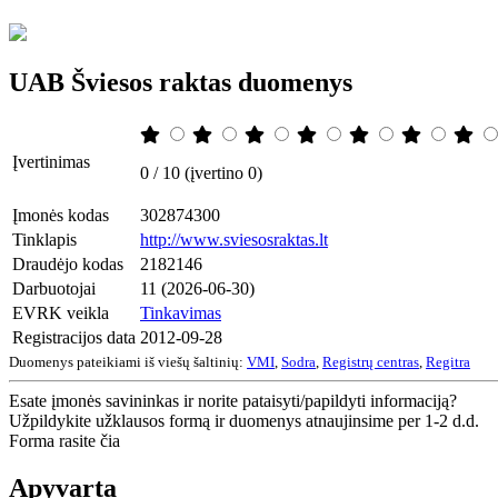
UAB Šviesos raktas duomenys
Įvertinimas
0 / 10 (įvertino 0)
Įmonės kodas
302874300
Tinklapis
http://www.sviesosraktas.lt
Draudėjo kodas
2182146
Darbuotojai
11 (2026-06-30)
EVRK veikla
Tinkavimas
Registracijos data
2012-09-28
Duomenys pateikiami iš viešų šaltinių:
VMI
,
Sodra
,
Registrų centras
,
Regitra
Esate įmonės savininkas ir norite pataisyti/papildyti informaciją?
Užpildykite užklausos formą ir duomenys atnaujinsime per 1-2 d.d.
Forma rasite čia
Apyvarta