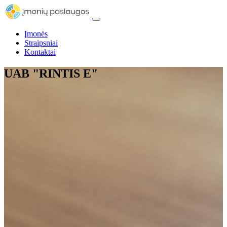
Įmonės
Straipsniai
Kontaktai
UAB "RINTIS E"