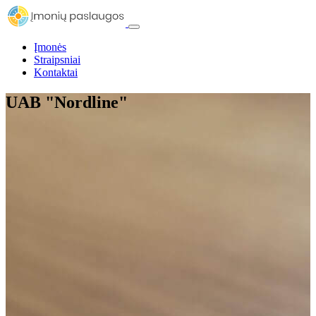
Įmonės
Straipsniai
Kontaktai
UAB "Nordline"