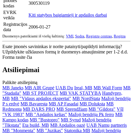
Įmonės
300530119
kodas
EVRK
Kiti statybos baigiamieji ir apdailos darbai
veikla
Registracijos
2006-01-27
data
Duomenys pateikiami iš viešų šaltinių:
VMI
,
Sodra
,
Registrų centras
,
Regitra
Esate įmonės savininkas ir norite pataisyti/papildyti informaciją?
Užpildykite užklausos formą ir duomenys atnaujinsime per 1-2 d.d.
Forma rasite čia
Atsiliepimai
Palikite atsiliepimą
MB Janeks
MB AIR Grupė
UAB Du
Ireal, MB
MB Wall Form
MB
"Stadaila"
MB ST PROJECT
MB VAK STATYBA
Handypro,
MB
MB "Vidaus apdailos ekspertai"
MB NordStata
Mažoji bendrija
P s erdvė
MB Bavaresta
MB AP Fasadai
MB Doluksta
MB
Redmonta
MB DARS PRO
MB Sprendžiam
MB "Gildora"
VšĮ
"VK 1983"
MB "Apdailos kelias"
Mažoji bendrija Pk ferro
MB
Kampo kodas
MB "Bustopro"
MB Syrud
Mažoji bendrija
"Tikstata"
Eta build, MB
MB Apdailos oazė
UAB Namų partneris
MB "Monmenta"
MB "Juzikas"
Statonika MB
Mažoji bendrija