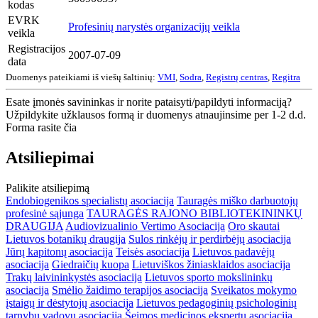
kodas
EVRK
Profesinių narystės organizacijų veikla
veikla
Registracijos
2007-07-09
data
Duomenys pateikiami iš viešų šaltinių:
VMI
,
Sodra
,
Registrų centras
,
Regitra
Esate įmonės savininkas ir norite pataisyti/papildyti informaciją?
Užpildykite užklausos formą ir duomenys atnaujinsime per 1-2 d.d.
Forma rasite čia
Atsiliepimai
Palikite atsiliepimą
Endobiogenikos specialistų asociacija
Tauragės miško darbuotojų
profesinė sąjunga
TAURAGĖS RAJONO BIBLIOTEKININKŲ
DRAUGIJA
Audiovizualinio Vertimo Asociacija
Oro skautai
Lietuvos botanikų draugija
Sulos rinkėjų ir perdirbėjų asociacija
Jūrų kapitonų asociacija
Teisės asociacija
Lietuvos padavėjų
asociacija
Giedraičių kuopa
Lietuviškos žiniasklaidos asociacija
Trakų laivininkystės asociacija
Lietuvos sporto mokslininkų
asociacija
Smėlio žaidimo terapijos asociacija
Sveikatos mokymo
įstaigų ir dėstytojų asociacija
Lietuvos pedagoginių psichologinių
tarnybų vadovų asociacija
Šeimos medicinos ekspertų asociacija