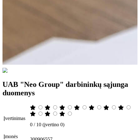
UAB "Neo Group" darbininkų sąjunga
duomenys
Įvertinimas
0 / 10 (įvertino 0)
Įmonės
300906557