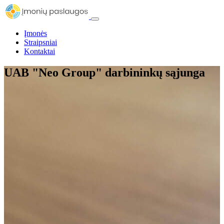
Įmonės
Straipsniai
Kontaktai
UAB "Neo Group" darbininkų sąjunga