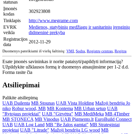
statusas
Įmonės
302923808
kodas
Tinklapis
http://www.megrame.com
EVRK
Medienos, statybinių medžiagų ir sanitarinių įrenginių
veikla
didmeninė prekyba
Registracijos
2012-11-29
data
Duomenys pateikiami iš viešų šaltinių:
VMI
,
Sodra
,
Registrų centras
,
Regitra
Esate įmonės savininkas ir norite pataisyti/papildyti informaciją?
Užpildykite užklausos formą ir duomenys atnaujinsime per 1-2 d.d.
Forma rasite čia
Atsiliepimai
Palikite atsiliepimą
UAB Dailenta
MB Stounas
UAB Vista Holding
Mažoji bendrija Jo
niko
Robur wood, MB
MB Kontema
MB Urban setup
UAB
"Rytojaus projektai"
UAB "Girvėtra"
MB MediMeka
MB 4Timber
MB STONECA
MB Vinodus
UAB Pigmento.lt
EuroBuild Connect
UAB
UAB Log Land
MB "Be žalos gamtai"
MB Strateginiai
projektai
UAB "Litrade"
Mažoji bendrija LG wood
MB