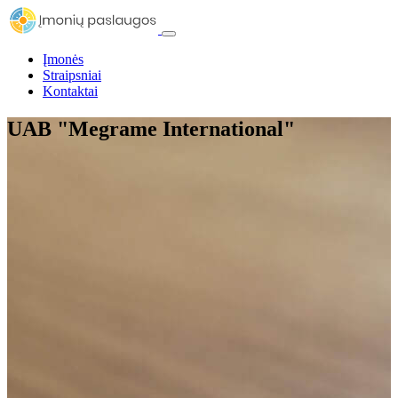
Įmonės
Straipsniai
Kontaktai
UAB "Megrame International"