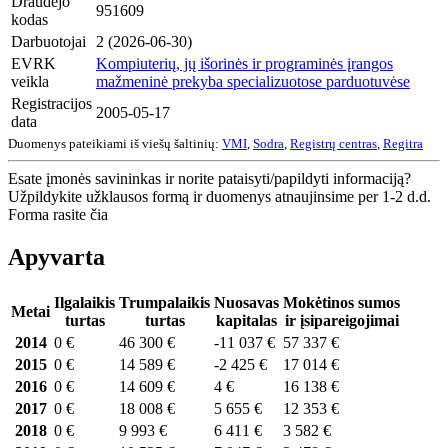
Draudėjo
951609
kodas
Darbuotojai
2 (2026-06-30)
EVRK
Kompiuterių, jų išorinės ir programinės įrangos
veikla
mažmeninė prekyba specializuotose parduotuvėse
Registracijos
2005-05-17
data
Duomenys pateikiami iš viešų šaltinių:
VMI
,
Sodra
,
Registrų centras
,
Regitra
Esate įmonės savininkas ir norite pataisyti/papildyti informaciją?
Užpildykite užklausos formą ir duomenys atnaujinsime per 1-2 d.d.
Forma rasite čia
Apyvarta
Ilgalaikis
Trumpalaikis
Nuosavas
Mokėtinos sumos
Metai
turtas
turtas
kapitalas
ir įsipareigojimai
2014
0 €
46 300 €
-11 037 €
57 337 €
2015
0 €
14 589 €
-2 425 €
17 014 €
2016
0 €
14 609 €
4 €
16 138 €
2017
0 €
18 008 €
5 655 €
12 353 €
2018
0 €
9 993 €
6 411 €
3 582 €