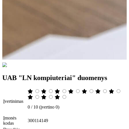
UAB "LN kompiuteriai" duomenys
Įvertinimas
0 / 10 (įvertino 0)
Įmonės
300114149
kodas