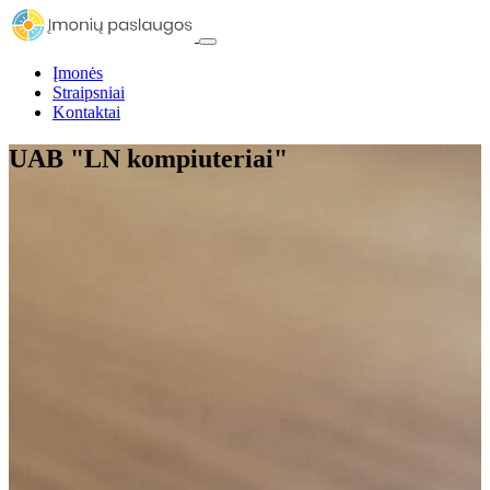
Įmonės
Straipsniai
Kontaktai
UAB "LN kompiuteriai"