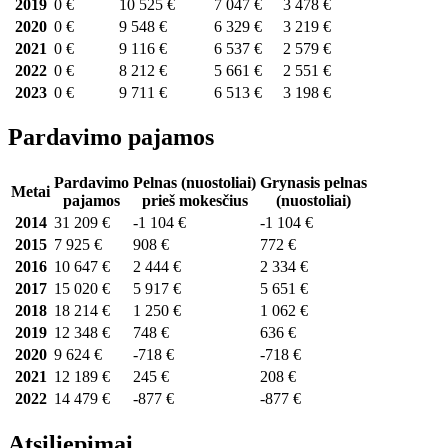
2019
0 €
10 525 €
7 047 €
3 478 €
2020
0 €
9 548 €
6 329 €
3 219 €
2021
0 €
9 116 €
6 537 €
2 579 €
2022
0 €
8 212 €
5 661 €
2 551 €
2023
0 €
9 711 €
6 513 €
3 198 €
Pardavimo pajamos
Pardavimo
Pelnas (nuostoliai)
Grynasis pelnas
Metai
pajamos
prieš mokesčius
(nuostoliai)
2014
31 209 €
-1 104 €
-1 104 €
2015
7 925 €
908 €
772 €
2016
10 647 €
2 444 €
2 334 €
2017
15 020 €
5 917 €
5 651 €
2018
18 214 €
1 250 €
1 062 €
2019
12 348 €
748 €
636 €
2020
9 624 €
-718 €
-718 €
2021
12 189 €
245 €
208 €
2022
14 479 €
-877 €
-877 €
Atsiliepimai