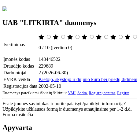
UAB "LITKIRTA" duomenys
Įvertinimas
0 / 10 (įvertino 0)
Įmonės kodas
148446522
Draudėjo kodas
229689
Darbuotojai
2 (2026-06-30)
EVRK veikla
Kietojo, skystojo ir dujinio kuro bei priedų didme
Registracijos data
2002-05-10
Duomenys pateikiami iš viešų šaltinių:
VMI
,
Sodra
,
Registrų centras
,
Regitra
Esate įmonės savininkas ir norite pataisyti/papildyti informaciją?
Užpildykite užklausos formą ir duomenys atnaujinsime per 1-2 d.d.
Forma rasite čia
Apyvarta