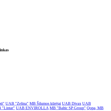
inkas
ti"
UAB "Zelina"
MB Šilumos kūrėjai
UAB Divax
UAB
"Lintar"
UAB ENVIROLLA
MB "Baltic SP Group"
Qopa, MB