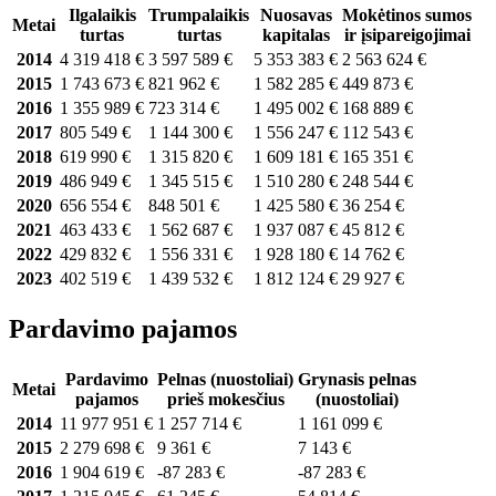
Ilgalaikis
Trumpalaikis
Nuosavas
Mokėtinos sumos
Metai
turtas
turtas
kapitalas
ir įsipareigojimai
2014
4 319 418 €
3 597 589 €
5 353 383 €
2 563 624 €
2015
1 743 673 €
821 962 €
1 582 285 €
449 873 €
2016
1 355 989 €
723 314 €
1 495 002 €
168 889 €
2017
805 549 €
1 144 300 €
1 556 247 €
112 543 €
2018
619 990 €
1 315 820 €
1 609 181 €
165 351 €
2019
486 949 €
1 345 515 €
1 510 280 €
248 544 €
2020
656 554 €
848 501 €
1 425 580 €
36 254 €
2021
463 433 €
1 562 687 €
1 937 087 €
45 812 €
2022
429 832 €
1 556 331 €
1 928 180 €
14 762 €
2023
402 519 €
1 439 532 €
1 812 124 €
29 927 €
Pardavimo pajamos
Pardavimo
Pelnas (nuostoliai)
Grynasis pelnas
Metai
pajamos
prieš mokesčius
(nuostoliai)
2014
11 977 951 €
1 257 714 €
1 161 099 €
2015
2 279 698 €
9 361 €
7 143 €
2016
1 904 619 €
-87 283 €
-87 283 €