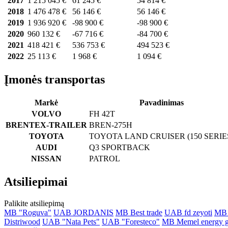
2017
1 215 045 €
61 245 €
54 814 €
2018
1 476 478 €
56 146 €
56 146 €
2019
1 936 920 €
-98 900 €
-98 900 €
2020
960 132 €
-67 716 €
-84 700 €
2021
418 421 €
536 753 €
494 523 €
2022
25 113 €
1 968 €
1 094 €
Įmonės transportas
Markė
Pavadinimas
VOLVO
FH 42T
BRENTEX-TRAILER
BREN-275H
TOYOTA
TOYOTA LAND CRUISER (150 SERIE
AUDI
Q3 SPORTBACK
NISSAN
PATROL
Atsiliepimai
Palikite atsiliepimą
MB "Roguva"
UAB JORDANIS
MB Best trade
UAB fd zeyoti
MB 
Distriwood
UAB "Nata Pets"
UAB "Foresteco"
MB Memel energy 