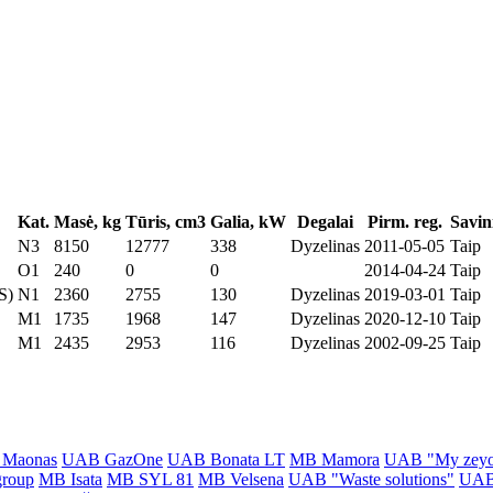
Kat.
Masė, kg
Tūris, cm3
Galia, kW
Degalai
Pirm. reg.
Savin
N3
8150
12777
338
Dyzelinas
2011-05-05
Taip
O1
240
0
0
2014-04-24
Taip
S)
N1
2360
2755
130
Dyzelinas
2019-03-01
Taip
M1
1735
1968
147
Dyzelinas
2020-12-10
Taip
M1
2435
2953
116
Dyzelinas
2002-09-25
Taip
Maonas
UAB GazOne
UAB Bonata LT
MB Mamora
UAB "My zeyo
group
MB Isata
MB SYL 81
MB Velsena
UAB "Waste solutions"
UAB 