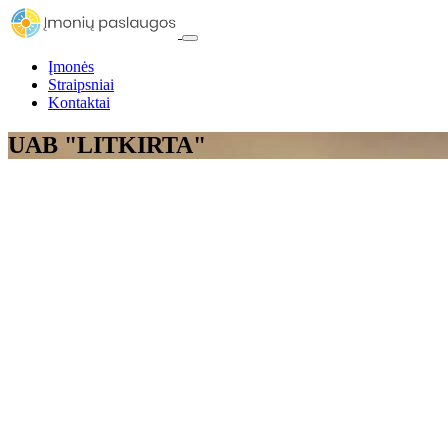
Įmonės
Straipsniai
Kontaktai
UAB "LITKIRTA"