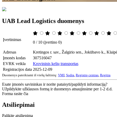
UAB Lead Logistics duomenys
Įvertinimas
0 / 10 (įvertino 0)
Adresas
Kretingos r. sav., Žalgirio sen., Jokūbavo k., Kla
Įmonės kodas
307516047
EVRK veikla
Krovininis kelių transportas
Registracijos data
2025-12-09
Duomenys pateikiami iš viešų šaltinių:
VMI
,
Sodra
,
Registrų centras
,
Regitra
Esate įmonės savininkas ir norite pataisyti/papildyti informaciją?
Užpildykite užklausos formą ir duomenys atnaujinsime per 1-2 d.d.
Forma rasite čia
Atsiliepimai
Palikite atsiliepimą