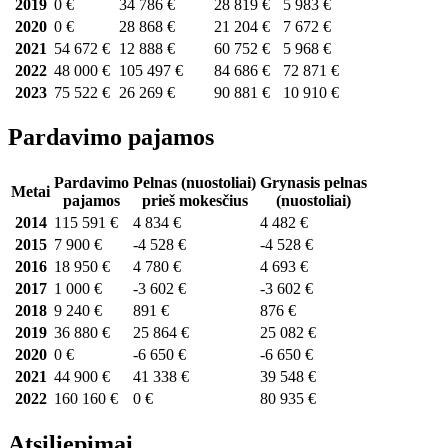
2019
0 €
34 786 €
28 819 €
5 983 €
2020
0 €
28 868 €
21 204 €
7 672 €
2021
54 672 €
12 888 €
60 752 €
5 968 €
2022
48 000 €
105 497 €
84 686 €
72 871 €
2023
75 522 €
26 269 €
90 881 €
10 910 €
Pardavimo pajamos
Pardavimo
Pelnas (nuostoliai)
Grynasis pelnas
Metai
pajamos
prieš mokesčius
(nuostoliai)
2014
115 591 €
4 834 €
4 482 €
2015
7 900 €
-4 528 €
-4 528 €
2016
18 950 €
4 780 €
4 693 €
2017
1 000 €
-3 602 €
-3 602 €
2018
9 240 €
891 €
876 €
2019
36 880 €
25 864 €
25 082 €
2020
0 €
-6 650 €
-6 650 €
2021
44 900 €
41 338 €
39 548 €
2022
160 160 €
0 €
80 935 €
Atsiliepimai