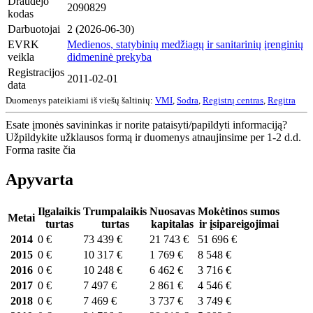
Draudėjo
2090829
kodas
Darbuotojai
2 (2026-06-30)
EVRK
Medienos, statybinių medžiagų ir sanitarinių įrenginių
veikla
didmeninė prekyba
Registracijos
2011-02-01
data
Duomenys pateikiami iš viešų šaltinių:
VMI
,
Sodra
,
Registrų centras
,
Regitra
Esate įmonės savininkas ir norite pataisyti/papildyti informaciją?
Užpildykite užklausos formą ir duomenys atnaujinsime per 1-2 d.d.
Forma rasite čia
Apyvarta
Ilgalaikis
Trumpalaikis
Nuosavas
Mokėtinos sumos
Metai
turtas
turtas
kapitalas
ir įsipareigojimai
2014
0 €
73 439 €
21 743 €
51 696 €
2015
0 €
10 317 €
1 769 €
8 548 €
2016
0 €
10 248 €
6 462 €
3 716 €
2017
0 €
7 497 €
2 861 €
4 546 €
2018
0 €
7 469 €
3 737 €
3 749 €