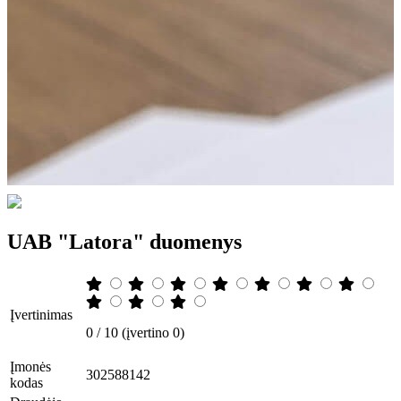
UAB "Latora" duomenys
Įvertinimas
0 / 10 (įvertino 0)
Įmonės
302588142
kodas