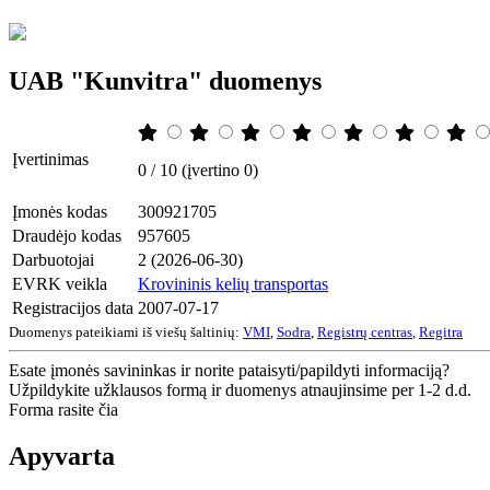
UAB "Kunvitra" duomenys
Įvertinimas
0 / 10 (įvertino 0)
Įmonės kodas
300921705
Draudėjo kodas
957605
Darbuotojai
2 (2026-06-30)
EVRK veikla
Krovininis kelių transportas
Registracijos data
2007-07-17
Duomenys pateikiami iš viešų šaltinių:
VMI
,
Sodra
,
Registrų centras
,
Regitra
Esate įmonės savininkas ir norite pataisyti/papildyti informaciją?
Užpildykite užklausos formą ir duomenys atnaujinsime per 1-2 d.d.
Forma rasite čia
Apyvarta