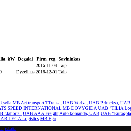
lia, kW
Degalai
Pirm. reg.
Savininkas
2016-11-04
Taip
0
Dyzelinas
2016-12-01
Taip
svila
MB Art transport
TTransa, UAB
Vorixa, UAB
Brimeksa, UAB
ATS SPEED INTERNATIONAL
MB DOVYGIDA
UAB "TILIA Logi
 "Jahorta"
UAB AAA Freight
Auto komanda, UAB
UAB "Eurogola
AB LEGA Logistics
MB Ego
 apskaita