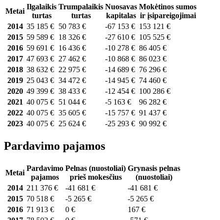
Ilgalaikis
Trumpalaikis
Nuosavas
Mokėtinos sumos
Metai
turtas
turtas
kapitalas
ir įsipareigojimai
2014
35 185 €
50 783 €
-67 153 €
153 121 €
2015
59 589 €
18 326 €
-27 610 €
105 525 €
2016
59 691 €
16 436 €
-10 278 €
86 405 €
2017
47 693 €
27 462 €
-10 868 €
86 023 €
2018
38 632 €
22 975 €
-14 689 €
76 296 €
2019
25 043 €
34 472 €
-14 945 €
74 460 €
2020
49 399 €
38 433 €
-12 454 €
100 286 €
2021
40 075 €
51 044 €
-5 163 €
96 282 €
2022
40 075 €
35 605 €
-15 757 €
91 437 €
2023
40 075 €
25 624 €
-25 293 €
90 992 €
Pardavimo pajamos
Pardavimo
Pelnas (nuostoliai)
Grynasis pelnas
Metai
pajamos
prieš mokesčius
(nuostoliai)
2014
211 376 €
-41 681 €
-41 681 €
2015
70 518 €
-5 265 €
-5 265 €
2016
71 913 €
0 €
167 €