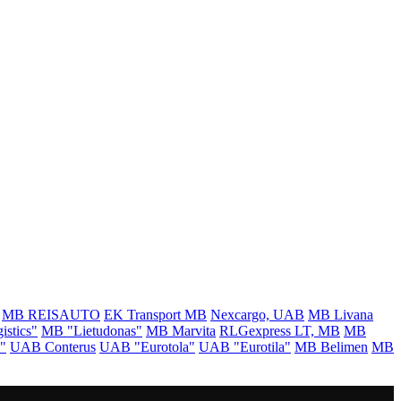
MB REISAUTO
EK Transport MB
Nexcargo, UAB
MB Livana
stics"
MB "Lietudonas"
MB Marvita
RLGexpress LT, MB
MB
"
UAB Conterus
UAB "Eurotola"
UAB "Eurotila"
MB Belimen
MB