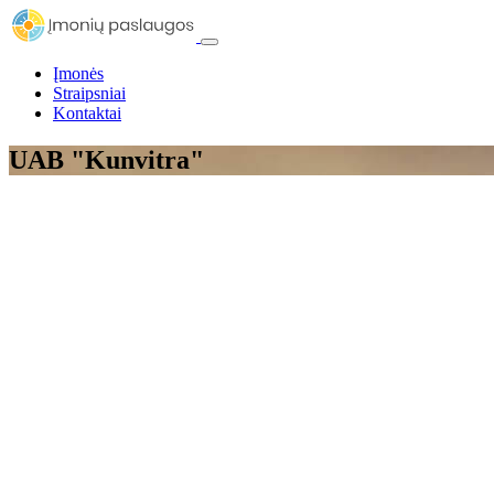
Įmonės
Straipsniai
Kontaktai
UAB "Kunvitra"