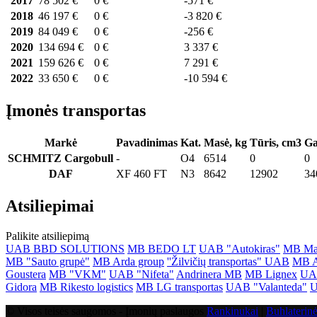
2017
78 502 €
0 €
-571 €
2018
46 197 €
0 €
-3 820 €
2019
84 049 €
0 €
-256 €
2020
134 694 €
0 €
3 337 €
2021
159 626 €
0 €
7 291 €
2022
33 650 €
0 €
-10 594 €
Įmonės transportas
Markė
Pavadinimas
Kat.
Masė, kg
Tūris, cm3
Ga
SCHMITZ Cargobull
-
O4
6514
0
0
DAF
XF 460 FT
N3
8642
12902
34
Atsiliepimai
Palikite atsiliepimą
UAB BBD SOLUTIONS
MB BEDO LT
UAB "Autokiras"
MB Mak
MB "Sauto grupė"
MB Arda group
''Žilvičių transportas" UAB
MB 
Goustera
MB "VKM"
UAB "Nifeta"
Andrinera MB
MB Lignex
UAB
Gidora
MB Rikesto logistics
MB LG transportas
UAB "Valanteda"
U
© Visos teisės saugomos - Įmonių paslaugos
Rankinukai
|
Buhlaterinė