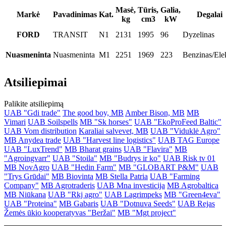
Masė,
Tūris,
Galia,
Markė
Pavadinimas
Kat.
Degalai
kg
cm3
kW
FORD
TRANSIT
N1
2131
1995
96
Dyzelinas
Nuasmeninta
Nuasmeninta
M1
2251
1969
223
Benzinas/Ele
Atsiliepimai
Palikite atsiliepimą
UAB "Gdi trade"
The good boy, MB
Amber Bison, MB
MB
Vimari
UAB Soilspells
MB "Sk horses"
UAB "EkoProFeed Baltic"
UAB Vom distribution
Karaliai salvevet, MB
UAB "Viduklė Agro"
MB Anydea trade
UAB "Harvest line logistics"
UAB TAG Europe
UAB "LuxTrend"
MB Bharat grains
UAB "Flavira"
MB
"Agroingvarr"
UAB "Stoila"
MB "Budrys ir ko"
UAB Risk tv 01
MB NovAgro
UAB "Hedin Farm"
MB "GLOBART P&M"
UAB
"Trys Grūdai"
MB Biovinta
MB Stella Patria
UAB "Farming
Company"
MB Agrotraderis
UAB Mna investicija
MB Agrobaltica
MB Niūkana
UAB "Rkj agro"
UAB Lagrimpeks
MB "Green4eva"
UAB "Proteina"
MB Gabaris
UAB "Dotnuva Seeds"
UAB Rejas
Žemės ūkio kooperatyvas "Beržai"
MB "Mgt project"