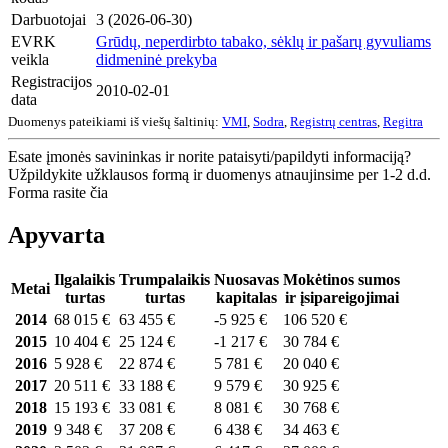
Darbuotojai
3 (2026-06-30)
EVRK
Grūdų, neperdirbto tabako, sėklų ir pašarų gyvuliams
veikla
didmeninė prekyba
Registracijos
2010-02-01
data
Duomenys pateikiami iš viešų šaltinių:
VMI
,
Sodra
,
Registrų centras
,
Regitra
Esate įmonės savininkas ir norite pataisyti/papildyti informaciją?
Užpildykite užklausos formą ir duomenys atnaujinsime per 1-2 d.d.
Forma rasite čia
Apyvarta
Ilgalaikis
Trumpalaikis
Nuosavas
Mokėtinos sumos
Metai
turtas
turtas
kapitalas
ir įsipareigojimai
2014
68 015 €
63 455 €
-5 925 €
106 520 €
2015
10 404 €
25 124 €
-1 217 €
30 784 €
2016
5 928 €
22 874 €
5 781 €
20 040 €
2017
20 511 €
33 188 €
9 579 €
30 925 €
2018
15 193 €
33 081 €
8 081 €
30 768 €
2019
9 348 €
37 208 €
6 438 €
34 463 €