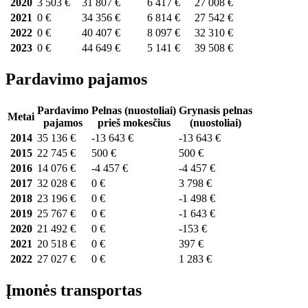
2020
3 503 €
31 807 €
6 417 €
27 008 €
2021
0 €
34 356 €
6 814 €
27 542 €
2022
0 €
40 407 €
8 097 €
32 310 €
2023
0 €
44 649 €
5 141 €
39 508 €
Pardavimo pajamos
Pardavimo
Pelnas (nuostoliai)
Grynasis pelnas
Metai
pajamos
prieš mokesčius
(nuostoliai)
2014
35 136 €
-13 643 €
-13 643 €
2015
22 745 €
500 €
500 €
2016
14 076 €
-4 457 €
-4 457 €
2017
32 028 €
0 €
3 798 €
2018
23 196 €
0 €
-1 498 €
2019
25 767 €
0 €
-1 643 €
2020
21 492 €
0 €
-153 €
2021
20 518 €
0 €
397 €
2022
27 027 €
0 €
1 283 €
Įmonės transportas