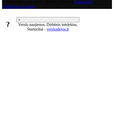
© Visos teisės saugomos - Įmonių paslaugos
Rankinukai
|
Buhlaterinė apskaita
×
?
Verslo naujienos, Dirbtinis intelektas,
Startuoliai -
versloidejos.lt