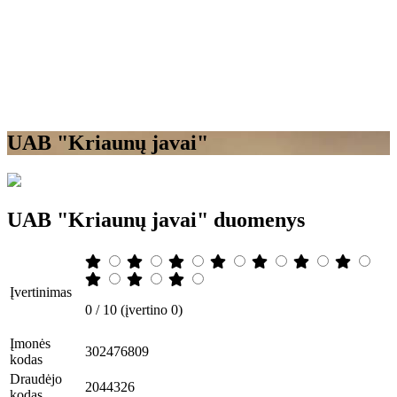
UAB "Kriaunų javai"
UAB "Kriaunų javai" duomenys
Įvertinimas
0 / 10 (įvertino 0)
Įmonės
302476809
kodas
Draudėjo
2044326
kodas