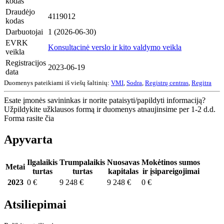
kodas
Draudėjo
4119012
kodas
Darbuotojai
1 (2026-06-30)
EVRK
Konsultacinė verslo ir kito valdymo veikla
veikla
Registracijos
2023-06-19
data
Duomenys pateikiami iš viešų šaltinių:
VMI
,
Sodra
,
Registrų centras
,
Regitra
Esate įmonės savininkas ir norite pataisyti/papildyti informaciją?
Užpildykite užklausos formą ir duomenys atnaujinsime per 1-2 d.d.
Forma rasite čia
Apyvarta
Ilgalaikis
Trumpalaikis
Nuosavas
Mokėtinos sumos
Metai
turtas
turtas
kapitalas
ir įsipareigojimai
2023
0 €
9 248 €
9 248 €
0 €
Atsiliepimai