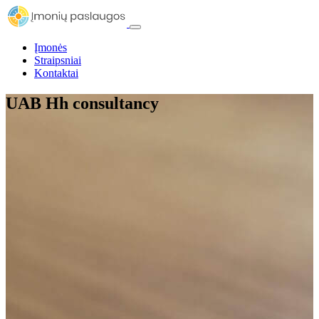
Įmonės
Straipsniai
Kontaktai
UAB Hh consultancy