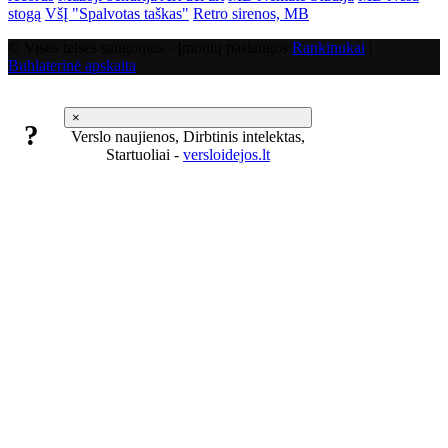
stogą
VšĮ "Spalvotas taškas"
Retro sirenos, MB
© Visos teisės saugomos - Įmonių paslaugos
Rankinukai
|
Buhlaterinė apskaita
×
?
Verslo naujienos, Dirbtinis intelektas,
Startuoliai -
versloidejos.lt