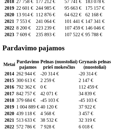
2018
27 758 €
177 212 €
57 741 €
183 078 €
2019
22 601 €
244 985 €
95 663 €
175 157 €
2020
13 914 €
112 876 €
64 622 €
62 168 €
2021
7 553 €
241 064 €
101 441 €
147 341 €
2022
8 200 €
223 239 €
107 459 €
146 046 €
2023
7 609 €
235 893 €
107 522 €
95 788 €
Pardavimo pajamos
Pardavimo
Pelnas (nuostoliai)
Grynasis pelnas
Metai
pajamos
prieš mokesčius
(nuostoliai)
2014
262 944 €
-20 314 €
-20 314 €
2015
300 613 €
2 259 €
2 147 €
2016
792 362 €
0 €
112 459 €
2017
842 757 €
42 071 €
34 839 €
2018
379 684 €
-45 103 €
-45 103 €
2019
1 004 889 €
40 120 €
37 922 €
2020
439 118 €
4 568 €
3 457 €
2021
513 633 €
38 532 €
32 319 €
2022
572 786 €
7 928 €
6 018 €