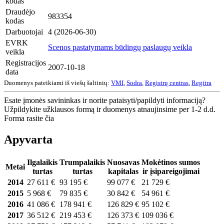
kodas
Draudėjo
983354
kodas
Darbuotojai
4 (2026-06-30)
EVRK
Scenos pastatymams būdingų paslaugų veikla
veikla
Registracijos
2007-10-18
data
Duomenys pateikiami iš viešų šaltinių:
VMI
,
Sodra
,
Registrų centras
,
Regitra
Esate įmonės savininkas ir norite pataisyti/papildyti informaciją?
Užpildykite užklausos formą ir duomenys atnaujinsime per 1-2 d.d.
Forma rasite čia
Apyvarta
Ilgalaikis
Trumpalaikis
Nuosavas
Mokėtinos sumos
Metai
turtas
turtas
kapitalas
ir įsipareigojimai
2014
27 611 €
93 195 €
99 077 €
21 729 €
2015
5 968 €
79 835 €
30 842 €
54 961 €
2016
41 086 €
178 941 €
126 829 €
95 102 €
2017
36 512 €
219 453 €
126 373 €
109 036 €