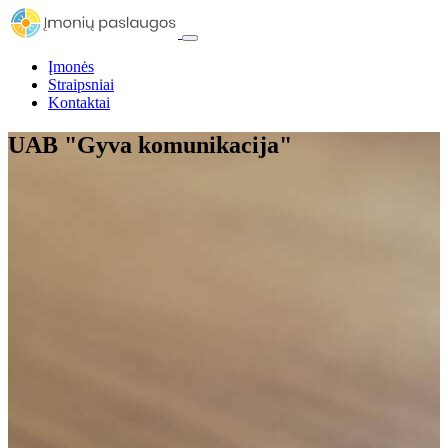
Įmonės
Straipsniai
Kontaktai
UAB "Gyva komunikacija"