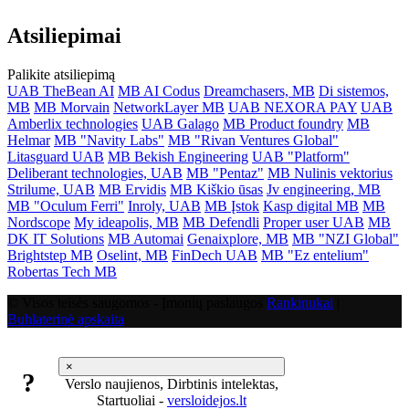
Atsiliepimai
Palikite atsiliepimą
UAB TheBean AI
MB AI Codus
Dreamchasers, MB
Di sistemos,
MB
MB Morvain
NetworkLayer MB
UAB NEXORA PAY
UAB
Amberlix technologies
UAB Galago
MB Product foundry
MB
Helmar
MB "Navity Labs"
MB "Rivan Ventures Global"
Litasguard UAB
MB Bekish Engineering
UAB "Platform"
Deliberant technologies, UAB
MB "Pentaz"
MB Nulinis vektorius
Strilume, UAB
MB Ervidis
MB Kiškio ūsas
Jv engineering, MB
MB "Oculum Ferri"
Inroly, UAB
MB Įstok
Kasp digital MB
MB
Nordscope
My ideapolis, MB
MB Defendli
Proper user UAB
MB
DK IT Solutions
MB Automai
Genaixplore, MB
MB "NZI Global"
Brightstep MB
Oselint, MB
FinDech UAB
MB "Ez entelium"
Robertas Tech MB
© Visos teisės saugomos - Įmonių paslaugos
Rankinukai
|
Buhlaterinė apskaita
×
?
Verslo naujienos, Dirbtinis intelektas,
Startuoliai -
versloidejos.lt