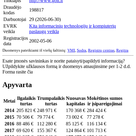
Tinklapis
http://www.goit.lt
Draudėjo
198817
kodas
Darbuotojai
29 (2026-06-30)
EVRK
Kita informacinių technologijų ir kompiuterių
veikla
paslaugų veikla
Registracijos
2002-05-06
data
Duomenys pateikiami iš viešų šaltinių:
VMI
,
Sodra
,
Registrų centras
,
Regitra
Esate įmonės savininkas ir norite pataisyti/papildyti informaciją?
Užpildykite užklausos formą ir duomenys atnaujinsime per 1-2 d.d.
Forma rasite čia
Apyvarta
Ilgalaikis
Trumpalaikis
Nuosavas
Mokėtinos sumos
Metai
turtas
turtas
kapitalas
ir įsipareigojimai
2014
205 821 €
248 971 €
170 368 €
284 424 €
2015
70 506 €
79 774 €
73 002 €
77 278 €
2016
88 486 €
112 280 €
85 125 €
116 134 €
2017
69 620 €
155 367 €
124 864 €
101 713 €