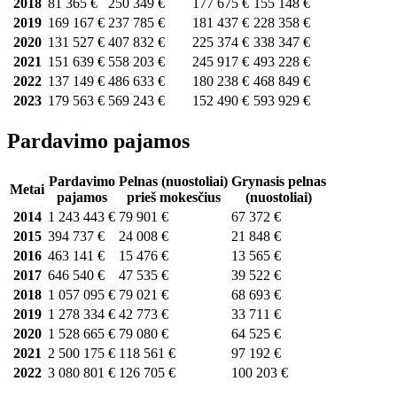
2018
81 365 €
250 349 €
177 675 €
155 148 €
2019
169 167 €
237 785 €
181 437 €
228 358 €
2020
131 527 €
407 832 €
225 374 €
338 347 €
2021
151 639 €
558 203 €
245 917 €
493 228 €
2022
137 149 €
486 633 €
180 238 €
468 849 €
2023
179 563 €
569 243 €
152 490 €
593 929 €
Pardavimo pajamos
Pardavimo
Pelnas (nuostoliai)
Grynasis pelnas
Metai
pajamos
prieš mokesčius
(nuostoliai)
2014
1 243 443 €
79 901 €
67 372 €
2015
394 737 €
24 008 €
21 848 €
2016
463 141 €
15 476 €
13 565 €
2017
646 540 €
47 535 €
39 522 €
2018
1 057 095 €
79 021 €
68 693 €
2019
1 278 334 €
42 773 €
33 711 €
2020
1 528 665 €
79 080 €
64 525 €
2021
2 500 175 €
118 561 €
97 192 €
2022
3 080 801 €
126 705 €
100 203 €