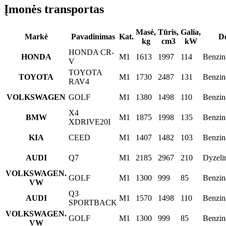
Įmonės transportas
Masė,
Tūris,
Galia,
Markė
Pavadinimas
Kat.
De
kg
cm3
kW
HONDA CR-
HONDA
M1
1613
1997
114
Benzin
V
TOYOTA
TOYOTA
M1
1730
2487
131
Benzin
RAV4
VOLKSWAGEN
GOLF
M1
1380
1498
110
Benzin
X4
BMW
M1
1875
1998
135
Benzin
XDRIVE20I
KIA
CEED
M1
1407
1482
103
Benzin
AUDI
Q7
M1
2185
2967
210
Dyzeli
VOLKSWAGEN.
GOLF
M1
1300
999
85
Benzin
VW
Q3
AUDI
M1
1570
1498
110
Benzin
SPORTBACK
VOLKSWAGEN.
GOLF
M1
1300
999
85
Benzin
VW