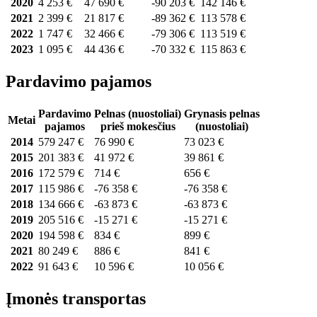
2020
4 253 €
47 690 €
-90 203 €
142 146 €
2021
2 399 €
21 817 €
-89 362 €
113 578 €
2022
1 747 €
32 466 €
-79 306 €
113 519 €
2023
1 095 €
44 436 €
-70 332 €
115 863 €
Pardavimo pajamos
Pardavimo
Pelnas (nuostoliai)
Grynasis pelnas
Metai
pajamos
prieš mokesčius
(nuostoliai)
2014
579 247 €
76 990 €
73 023 €
2015
201 383 €
41 972 €
39 861 €
2016
172 579 €
714 €
656 €
2017
115 986 €
-76 358 €
-76 358 €
2018
134 666 €
-63 873 €
-63 873 €
2019
205 516 €
-15 271 €
-15 271 €
2020
194 598 €
834 €
899 €
2021
80 249 €
886 €
841 €
2022
91 643 €
10 596 €
10 056 €
Įmonės transportas