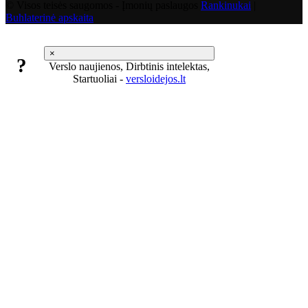
© Visos teisės saugomos - Įmonių paslaugos
Rankinukai
|
Buhlaterinė apskaita
×
?
Verslo naujienos, Dirbtinis intelektas,
Startuoliai -
versloidejos.lt