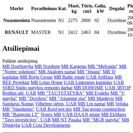
Masė,
Tūris,
Galia,
Pi
Markė
Pavadinimas
Kat.
Degalai
kg
cm3
kW
re
20
Nuasmeninta
Nuasmeninta
N1
2275
2800
92
Dyzelinas
08
20
RENAULT
MASTER
N1
2412
2463
84
Dyzelinas
10
Atsiliepimai
Palikite atsiliepimą
MB DonStatyba
MB Nordrem
MB Kargesta
MB "Melvaida"
MB
"Nortec solutions"
MB Akalotės namai
MB "Jmaga"
MB Tr
kapitalas
MB Borju Group
MB Baltic estate
UAB ArtHaus
MB
BEE Projektai
MB Lotus Home
UAB Linkmenų kapitalas
UAB
SSRD Sigito statybos remonto darbai
MB DOHOME
UAB 3RTOP
Reditus alti, UAB
MB "TAUTSTATYBA"
MB Evaleks
MB "V
statyba"
MB "Dovilera"
MB "Atraminė sija"
MB Mardevis
MB
Sandarus Namas
Vilhelmo slėnis, UAB
MB Lm namai
MB Veluka
MB "Standartus"
UAB Roof test pro
MB Tau group construction
MB "Rangosta LT"
Norex MB
UAB DAAN grupė
MB EkMano
"Tavo investicijos", UAB
MB NT Pasaka
MB "MGR statyba"
MB
Djstatyba
UAB Cora Developments