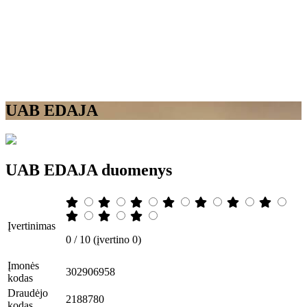
UAB EDAJA
UAB EDAJA duomenys
Įvertinimas
0 / 10 (įvertino 0)
Įmonės
302906958
kodas
Draudėjo
2188780
kodas