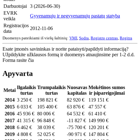
Darbuotojai
3 (2026-06-30)
EVRK
Gyvenamųjų ir negyvenamųjų pastatų statyba
veikla
Registracijos
2012-11-06
data
Duomenys pateikiami iš viešų šaltinių:
VMI
,
Sodra
,
Registrų centras
,
Regitra
Esate įmonės savininkas ir norite pataisyti/papildyti informaciją?
Užpildykite užklausos formą ir duomenys atnaujinsime per 1-2 d.d.
Forma rasite čia
Apyvarta
Ilgalaikis
Trumpalaikis
Nuosavas
Mokėtinos sumos
Metai
turtas
turtas
kapitalas
ir įsipareigojimai
2014
3 250 €
198 821 €
82 920 €
119 151 €
2015
6 033 €
105 400 €
63 876 €
47 557 €
2016
45 936 €
80 006 €
64 532 €
61 410 €
2017
41 315 €
96 848 €
-11 827 €
149 990 €
2018
6 462 €
38 039 €
-75 700 €
120 201 €
2019
4 808 €
52 025 €
-90 971 €
147 804 €