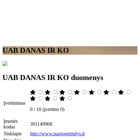
UAB DANAS IR KO
UAB DANAS IR KO duomenys
Įvertinimas
0 / 10 (įvertino 0)
Įmonės
301149968
kodas
Tinklapis
http://www.naujosgrindys.lt