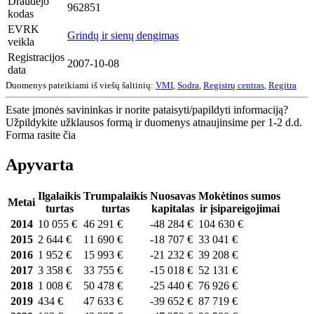
Draudėjo
962851
kodas
EVRK
Grindų ir sienų dengimas
veikla
Registracijos
2007-10-08
data
Duomenys pateikiami iš viešų šaltinių:
VMI
,
Sodra
,
Registrų centras
,
Regitra
Esate įmonės savininkas ir norite pataisyti/papildyti informaciją?
Užpildykite užklausos formą ir duomenys atnaujinsime per 1-2 d.d.
Forma rasite čia
Apyvarta
Ilgalaikis
Trumpalaikis
Nuosavas
Mokėtinos sumos
Metai
turtas
turtas
kapitalas
ir įsipareigojimai
2014
10 055 €
46 291 €
-48 284 €
104 630 €
2015
2 644 €
11 690 €
-18 707 €
33 041 €
2016
1 952 €
15 993 €
-21 232 €
39 208 €
2017
3 358 €
33 755 €
-15 018 €
52 131 €
2018
1 008 €
50 478 €
-25 440 €
76 926 €
2019
434 €
47 633 €
-39 652 €
87 719 €