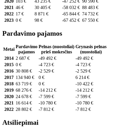
2020
103 €
43 235 €
-47 252 €
90 590 €
2021
46 €
30 405 €
-58 032 €
88 483 €
2022
17 €
8 871 €
-65 844 €
74 732 €
2023
0 €
98 €
-67 452 €
67 550 €
Pardavimo pajamos
Pardavimo
Pelnas (nuostoliai)
Grynasis pelnas
Metai
pajamos
prieš mokesčius
(nuostoliai)
2014
2 687 €
-49 492 €
-49 492 €
2015
0 €
-4 723 €
-4 723 €
2016
30 808 €
-2 529 €
-2 529 €
2017
134 940 €
0 €
6 214 €
2018
63 719 €
0 €
-10 422 €
2019
68 276 €
-14 212 €
-14 212 €
2020
24 678 €
-7 599 €
-7 599 €
2021
16 614 €
-10 780 €
-10 780 €
2022
28 802 €
-7 812 €
-7 812 €
Atsiliepimai